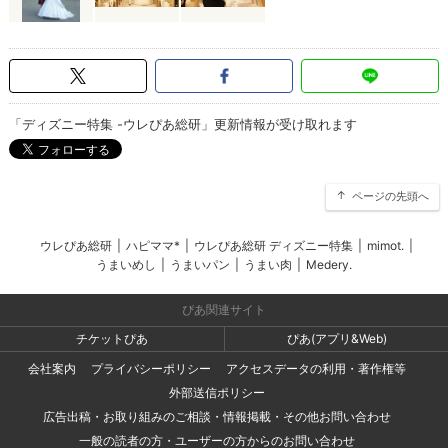
「ディズニー特集 -ウレぴあ総研」更新情報が受け取れます
ページの先頭へ
ウレぴあ総研
|
ハピママ*
|
ウレぴあ総研 ディズニー特集
|
mimot.
|
うまいめし
|
うまいパン
|
うまい肉
|
Medery.
ぴあ関連サイト
チケットぴあ
ぴあ(アプリ&Web)
会社案内
プライバシーポリシー
アクセスデータの利用・著作権等
外部送信ポリシー
広告出稿・お取り組みのご相談・情報掲載・その他お問い合わせ
一般の読者の方・ユーザーの方からのお問い合わせ