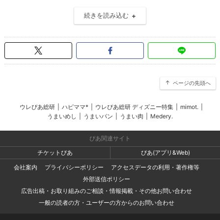
続きを読み込む
ページの先頭へ
ウレぴあ総研
|
ハピママ*
|
ウレぴあ総研 ディズニー特集
|
mimot.
|
うまいめし
|
うまいパン
|
うまい肉
|
Medery.
ぴあ関連サイト
チケットぴあ
ぴあ(アプリ&Web)
会社案内
プライバシーポリシー
アクセスデータの利用・著作権等
外部送信ポリシー
広告出稿・お取り組みのご相談・情報掲載・その他お問い合わせ
一般の読者の方・ユーザーの方からのお問い合わせ