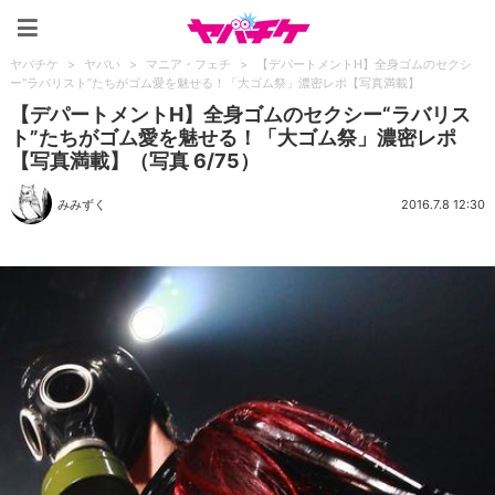
ヤバチケ
ヤバチケ
>
ヤバい
>
マニア・フェチ
>
【デパートメントH】全身ゴムのセクシ
ー“ラバリスト”たちがゴム愛を魅せる！「大ゴム祭」濃密レポ【写真満載】
【デパートメントH】全身ゴムのセクシー“ラバリス
ト”たちがゴム愛を魅せる！「大ゴム祭」濃密レポ
【写真満載】（写真 6/75）
みみずく
2016.7.8 12:30