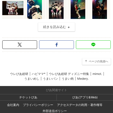
続きを読み込む
ページの先頭へ
ウレぴあ総研
|
ハピママ*
|
ウレぴあ総研 ディズニー特集
|
mimot.
|
うまいめし
|
うまいパン
|
うまい肉
|
Medery.
ぴあ関連サイト
チケットぴあ
ぴあ(アプリ&Web)
会社案内
プライバシーポリシー
アクセスデータの利用・著作権等
外部送信ポリシー