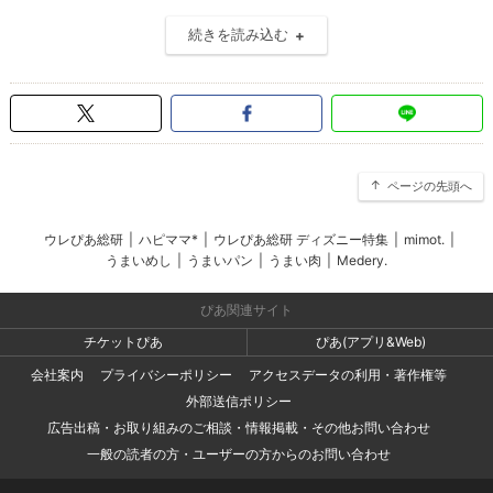
続きを読み込む
ページの先頭へ
ウレぴあ総研
|
ハピママ*
|
ウレぴあ総研 ディズニー特集
|
mimot.
|
うまいめし
|
うまいパン
|
うまい肉
|
Medery.
ぴあ関連サイト
チケットぴあ
ぴあ(アプリ&Web)
会社案内
プライバシーポリシー
アクセスデータの利用・著作権等
外部送信ポリシー
広告出稿・お取り組みのご相談・情報掲載・その他お問い合わせ
一般の読者の方・ユーザーの方からのお問い合わせ