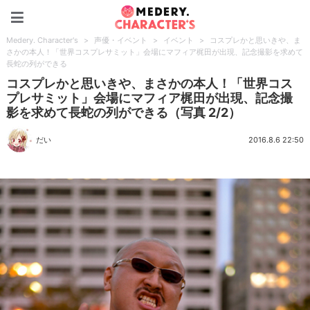
Medery. Character's
Medery. Character's
>
声優・イベント
>
イベント
>
コスプレかと思いきや、ま
さかの本人！「世界コスプレサミット」会場にマフィア梶田が出現、記念撮影を求めて
長蛇の列ができる
コスプレかと思いきや、まさかの本人！「世界コス
プレサミット」会場にマフィア梶田が出現、記念撮
影を求めて長蛇の列ができる（写真 2/2）
だい
2016.8.6 22:50