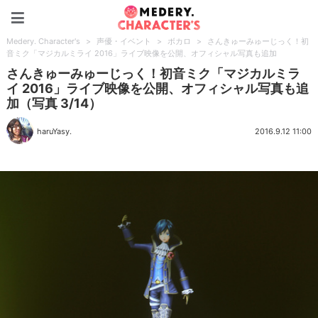
Medery. Character's
Medery. Character's
>
声優・イベント
>
ボカロ
>
さんきゅーみゅーじっく！初
音ミク「マジカルミライ 2016」ライブ映像を公開、オフィシャル写真も追加
さんきゅーみゅーじっく！初音ミク「マジカルミラ
イ 2016」ライブ映像を公開、オフィシャル写真も追
加（写真 3/14）
haruYasy.
2016.9.12 11:00