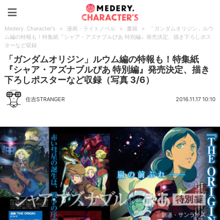
Medery. Character's
Medery. Character's
>
漫画・ライトノベル
>
書籍
>
「ガンダムオリジン」ルウ
ム編の特報も！特集紙『シャア・アズナブルぴあ 特別編』発売決定、描き下ろしポス
ターなど収録
「ガンダムオリジン」ルウム編の特報も！特集紙
『シャア・アズナブルぴあ 特別編』発売決定、描き
下ろしポスターなど収録（写真 3/6）
住吉STRANGER
2016.11.17 10:10