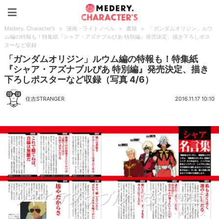
Medery. Character's
Medery. Character's
>
漫画・ライトノベル
>
書籍
>
「ガンダムオリジン」ルウ
ム編の特報も！特集紙『シャア・アズナブルぴあ 特別編』発売決定、描き下ろしポス
ターなど収録
「ガンダムオリジン」ルウム編の特報も！特集紙
『シャア・アズナブルぴあ 特別編』発売決定、描き
下ろしポスターなど収録（写真 4/6）
住吉STRANGER
2016.11.17 10:10