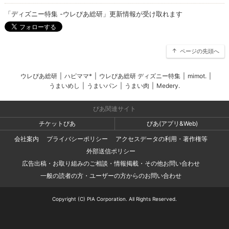
「ディズニー特集 -ウレぴあ総研」更新情報が受け取れます
ページの先頭へ
ウレぴあ総研
|
ハピママ*
|
ウレぴあ総研 ディズニー特集
|
mimot.
|
うまいめし
|
うまいパン
|
うまい肉
|
Medery.
ぴあ関連サイト
チケットぴあ
ぴあ(アプリ&Web)
会社案内
プライバシーポリシー
アクセスデータの利用・著作権等
外部送信ポリシー
広告出稿・お取り組みのご相談・情報掲載・その他お問い合わせ
一般の読者の方・ユーザーの方からのお問い合わせ
Copyright (C) PIA Corporation. All Rights Reserved.