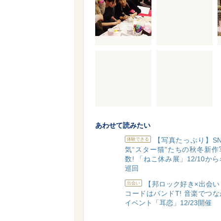
あわせて読みたい
【写真たっぷり】S
体験できる
気“スター猫”たちの秋冬新作
数! 「ねこ休み展」12/10か
巡回
【邦ロック好き×出会い
出会い
コードはバンドT! 音楽でつ
イベント「耳恋」12/23開催