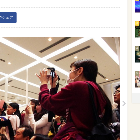
kでシェア
3
4
5