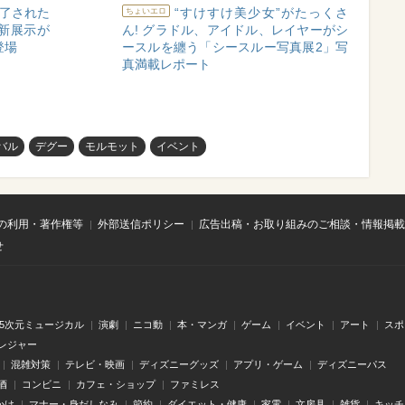
魅了された
“すけすけ美少女”がたっくさ
ちょいエロ
新展示が
ん! グラドル、アイドル、レイヤーがシ
登場
ースルを纏う「シースルー写真展2」写
真満載レポート
バル
デグー
モルモット
イベント
の利用・著作権等
外部送信ポリシー
広告出稿・お取り組みのご相談・情報掲載
せ
.5次元ミュージカル
演劇
ニコ動
本・マンガ
ゲーム
イベント
アート
スポ
レジャー
混雑対策
テレビ・映画
ディズニーグッズ
アプリ・ゲーム
ディズニーパス
酒
コンビニ
カフェ・ショップ
ファミレス
かけ
マナー・身だしなみ
節約
ダイエット・健康
家電
文房具
雑貨
キッチ