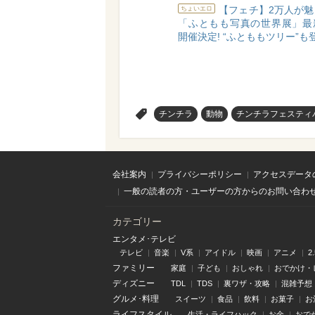
【フェチ】2万人が
ちょいエロ
「ふともも写真の世界展」最
開催決定! “ふとももツリー”も
>
チンチラ
動物
チンチラフェスティ
会社案内
プライバシーポリシー
アクセスデータ
一般の読者の方・ユーザーの方からのお問い合わ
カテゴリー
エンタメ･テレビ
テレビ
音楽
V系
アイドル
映画
アニメ
2
ファミリー
家庭
子ども
おしゃれ
おでかけ・
ディズニー
TDL
TDS
裏ワザ・攻略
混雑予想
グルメ･料理
スイーツ
食品
飲料
お菓子
お
ライフスタイル
生活・ライフハック
お金
おで