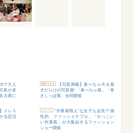
NSで大人
【写真満載】鼻ぺちゃ犬＆柴
体験できる
写真が多
犬だらけの写真展! 「鼻ぺちゃ展」「巻
ら名古屋に
きしっぽ展」合同開催
】ドレス
“作業着萌え”な女子も必見!? 個
イケメン
ながる恋活
性的、ファッショナブル…「かっこい
い作業着」が大集結するファッション
ショー開催