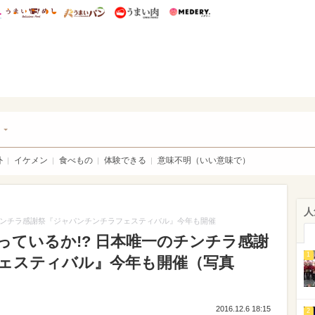
総研 ディズニー特集
mimot.
うまいめし
うまいパン
うまい肉
Medery.
チケ
ト
外
イケメン
食べもの
体験できる
意味不明（いい意味で）
人
チンチラ感謝祭『ジャパンチンチラフェスティバル』今年も開催
ているか!? 日本唯一のチンチラ感謝
1
ェスティバル』今年も開催（写真
2016.12.6 18:15
2