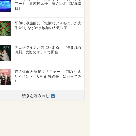
アート「青域展示会」潜入レポ【写真満
載】
平和な水族館に「危険ないきもの」が大
集合! しながわ水族館の人気企画
チェックインと共に始まる！「泊まれる
演劇」実際のホテルで開催
猫の仮面＆語尾は「ニャー」! 猫なりき
りイベント「CAT面舞踏会」に行ってみ
た
続きを読み込む
>