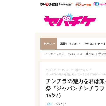
ウレぴあ総研
ハピママ*
ウレぴあ
ヤバ
ヤバい
体験してみた
ヤバいチケッ
マニア・フェチ
ちょいエロ
出会い
予想
>
>
>
ヤバチケ
ヤバい
体験できる
チンチラの魅力を君は知っているか!? 日本唯一の
チンチラの魅力を君は知っ
祭『ジャパンチンチラフ
15/27）
イベニア