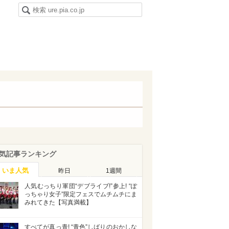
気記事ランキング
いま人気
昨日
1週間
人気むっちり軍団“デブライブ!”参上! “ぽ
っちゃり女子”限定フェスでムチムチにま
みれてきた【写真満載】
すべてが真っ青! “青色”しばりのおかしな