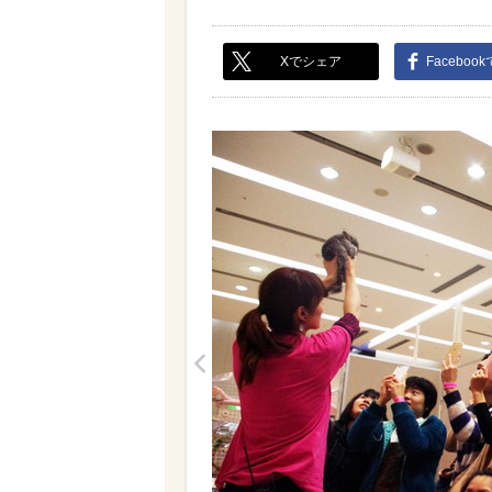
Xでシェア
Faceboo
<