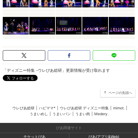
「ディズニー特集 -ウレぴあ総研」更新情報が受け取れます
ページの先頭へ
ウレぴあ総研
|
ハピママ*
|
ウレぴあ総研 ディズニー特集
|
mimot.
|
うまいめし
|
うまいパン
|
うまい肉
|
Medery.
ぴあ関連サイト
チケットぴあ
ぴあ(アプリ&Web)