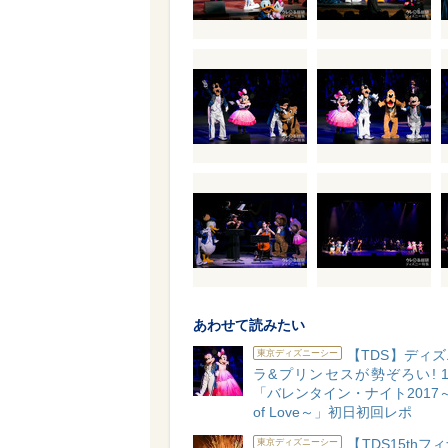
あわせて読みたい
【TDS】ディ
東京ディズニーシー
ラ&プリンセスが勢ぞろい! 
「バレンタイン・ナイト2017～C
of Love～」初日初回レポ
【TDS15thフ
東京ディズニーシー