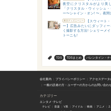
夜空にクリスタルがより美し
「クリスタル・ウィッシュ・
ー〜シャイン・オン! 〜」夜間
【スウィート・
東京ディズニーシー
ー】広告みたいにダッフィー
く撮影する方法! シェリーメ
トーニも!
>
TDS
TDSまとめ
バレンタイン・ナ
会社案内
プライバシーポリシー
アクセスデータ
一般の読者の方・ユーザーの方からのお問い合わ
カテゴリー
エンタメ･テレビ
テレビ
音楽
V系
アイドル
映画
アニメ
2