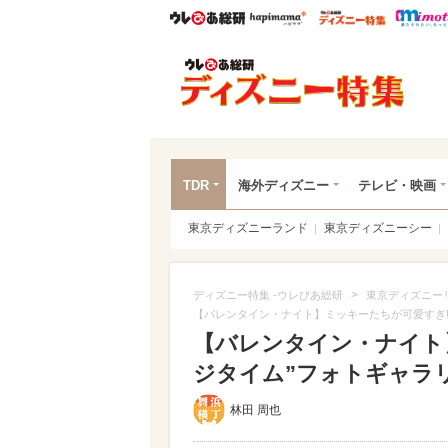
ウレぴあ総研
ハピママ*
ウレぴあ
ディ
TDR
海外ディズニー
テレビ・映画
東京ディズニーランド
東京ディズニーシー
>
ディズニー特集 -ウレぴあ総研
東京ディズニー
【バレンタイン・ナイト】ミッキーたちが可愛すぎ!
【バレンタイン・ナイト
ジタイム”フォトギャラリー
林田 周也