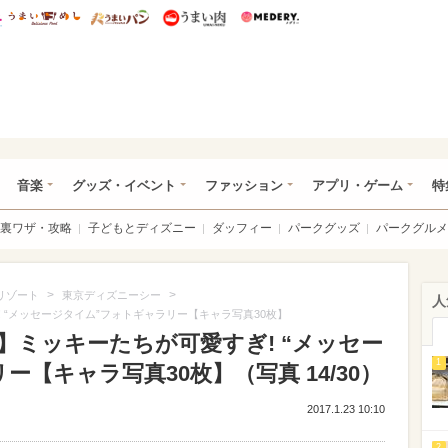
総研 ディズニー特集
mimot.
うまいめし
うまいパン
うまい肉
Medery.
ズニー特集 -ウレぴあ総研
音楽
グッズ・イベント
ファッション
アプリ・ゲーム
特
裏ワザ・攻略
子どもとディズニー
ダッフィー
パークグッズ
パークグルメ
>
>
リゾート
東京ディズニーシー
人
 “メッセージタイム”フォトギャラリー【キャラ写真30枚】
】ミッキーたちが可愛すぎ! “メッセー
1
【キャラ写真30枚】（写真 14/30）
2017.1.23 10:10
2