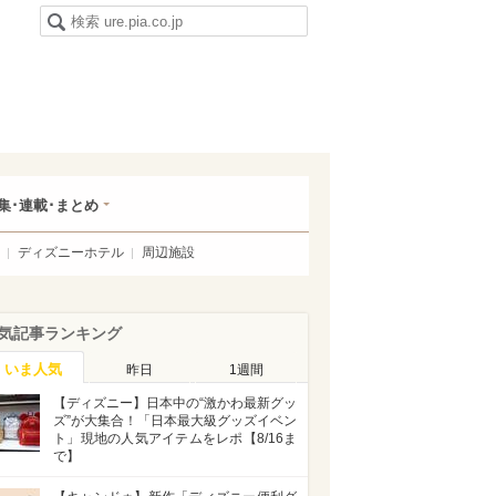
集･連載･まとめ
ディズニーホテル
周辺施設
気記事ランキング
いま人気
昨日
1週間
【ディズニー】日本中の“激かわ最新グッ
ズ”が大集合！「日本最大級グッズイベン
ト」現地の人気アイテムをレポ【8/16ま
で】