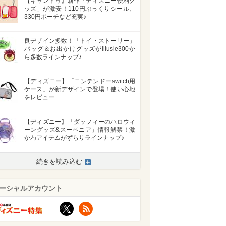
【キャンドゥ】新作「ディズニー便利グ
ッズ」が激安！110円ぷっくりシール、
330円ポーチなど充実♪
良デザイン多数！「トイ・ストーリー」
バッグ＆お出かけグッズがillusie300か
ら多数ラインナップ♪
【ディズニー】「ニンテンドーswitch用
ケース」が新デザインで登場！使い心地
をレビュー
【ディズニー】「ダッフィーのハロウィ
ーングッズ&スーベニア」情報解禁！激
かわアイテムがずらりラインナップ♪
>
続きを読み込む
ーシャルアカウント
X
RSS