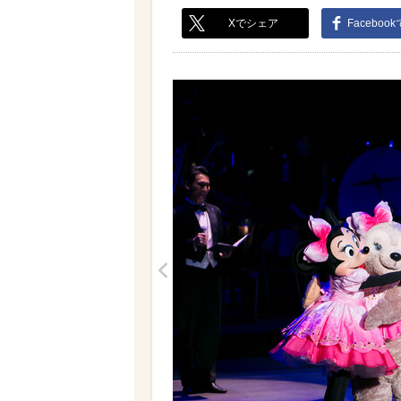
Xでシェア
Faceboo
<