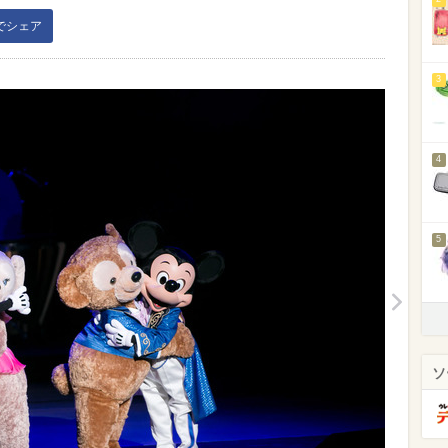
kでシェア
3
4
5
ソ