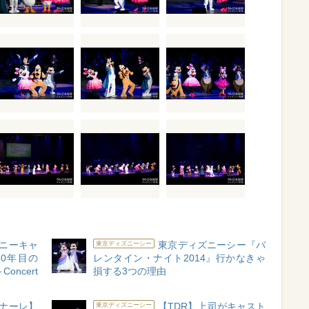
ズニーキャ
東京ディズニーシー『バ
東京ディズニーシー
10年目の
レンタイン・ナイト2014』行かなきゃ
oncert
損する3つの理由
ィナーレ】
【TDR】上司がキャスト
東京ディズニーシー