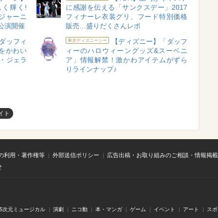
く輝く!
に感謝を伝える「サンクスデー」2017
ジャーニ
フィナーレ衣装グリ、フード特別価格
公演開催
販売…盛りだくさんレポ
ダッフィ
【ディズニー】「ダッフ
東京ディズニーシー
をかわい
ィーのハロウィーングッズ&スーベニ
イ・ジェラ
ア」情報解禁！激かわアイテムがずら
りラインナップ♪
イト
の利用・著作権等
外部送信ポリシー
広告出稿・お取り組みのご相談・情報掲載
せ
.5次元ミュージカル
演劇
ニコ動
本・マンガ
ゲーム
イベント
アート
スポ