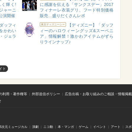
く輝く!
に感謝を伝える「サンクスデー」2017
ジャーニ
フィナーレ衣装グリ、フード特別価格
公演開催
販売…盛りだくさんレポ
ダッフィ
【ディズニー】「ダッフ
東京ディズニーシー
をかわい
ィーのハロウィーングッズ&スーベニ
イ・ジェラ
ア」情報解禁！激かわアイテムがずら
りラインナップ♪
イト
の利用・著作権等
外部送信ポリシー
広告出稿・お取り組みのご相談・情報掲載
せ
.5次元ミュージカル
演劇
ニコ動
本・マンガ
ゲーム
イベント
アート
スポ