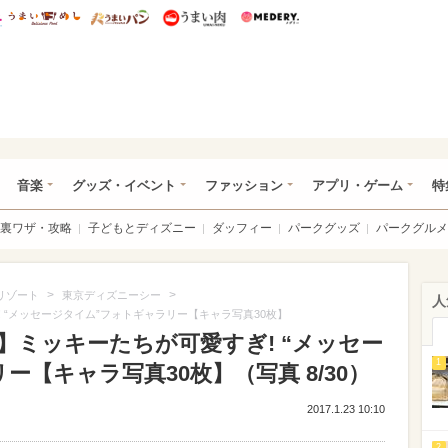
総研 ディズニー特集
mimot.
うまいめし
うまいパン
うまい肉
Medery.
ズニー特集 -ウレぴあ総研
音楽
グッズ・イベント
ファッション
アプリ・ゲーム
特
裏ワザ・攻略
子どもとディズニー
ダッフィー
パークグッズ
パークグルメ
>
>
リゾート
東京ディズニーシー
人
 “メッセージタイム”フォトギャラリー【キャラ写真30枚】
】ミッキーたちが可愛すぎ! “メッセー
1
【キャラ写真30枚】（写真 8/30）
2017.1.23 10:10
2