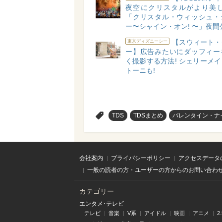
夜空にクリスタルがより美し
「クリスタル・ウィッシュ・
ー〜シャイン・オン! 〜」夜間
【スウィート・
東京ディズニーシー
ー】広告みたいにダッフィー
く撮影する方法! シェリーメ
トーニも!
>
TDS
TDSまとめ
バレンタイン・ナ
会社案内
プライバシーポリシー
アクセスデータ
一般の読者の方・ユーザーの方からのお問い合わ
カテゴリー
エンタメ･テレビ
テレビ
音楽
V系
アイドル
映画
アニメ
2