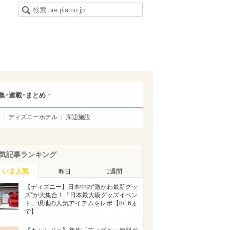
集･連載･まとめ
ディズニーホテル
周辺施設
気記事ランキング
いま人気
昨日
1週間
【ディズニー】日本中の“激かわ最新グッ
ズ”が大集合！「日本最大級グッズイベン
ト」現地の人気アイテムをレポ【8/16ま
で】