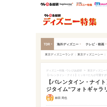
ウレぴあ総研
ハピママ*
ウレぴあ
ディ
TDR
海外ディズニー
テレビ・映画
東京ディズニーランド
東京ディズニーシー
>
ディズニー特集 -ウレぴあ総研
東京ディズニー
【バレンタイン・ナイト】ミッキーたちが可愛すぎ!
【バレンタイン・ナイト
ジタイム”フォトギャラリー
林田 周也