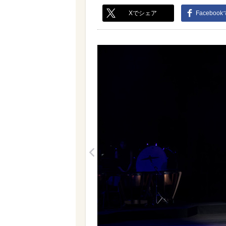
Xでシェア
Faceboo
<