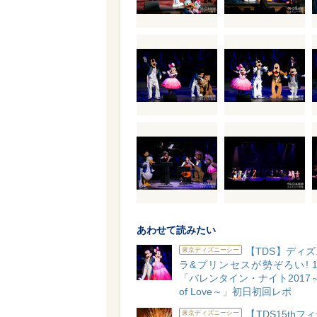
あわせて読みたい
【TDS】ディ
東京ディズニーシー
ラ&プリンセスが勢ぞろい! 
「バレンタイン・ナイト2017～C
of Love～」初日初回レポ
【TDS15thフ
東京ディズニーシー