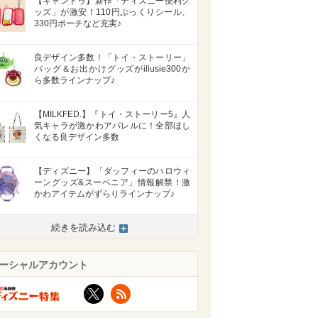
【キャンドゥ】新作「ディズニー便利グ
ッズ」が激安！110円ぷっくりシール、
330円ポーチなど充実♪
良デザイン多数！「トイ・ストーリー」
バッグ＆お出かけグッズがillusie300か
ら多数ラインナップ♪
【MILKFED.】『トイ・ストーリー5』人
気キャラが激かわアパレルに！全部ほし
くなる良デザイン多数
【ディズニー】「ダッフィーのハロウィ
ーングッズ&スーベニア」情報解禁！激
かわアイテムがずらりラインナップ♪
>
続きを読み込む
ーシャルアカウント
X
RSS