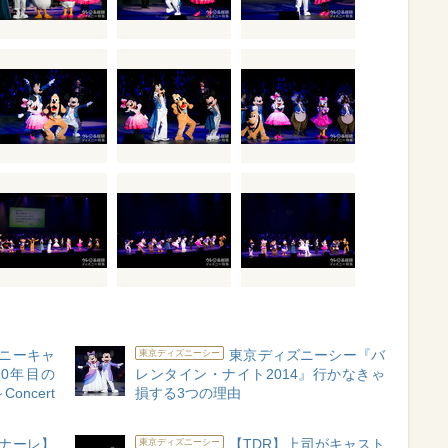
ズニーキャ
東京ディズニーシー『バ
東京ディズニーシー
10年目の
レンタイン・ナイト2014』行かなきゃ
oncert
損する3つの理由
ィナーレ】
【TDR】上司がキャスト
東京ディズニーシー