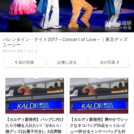
バレンタイン・ナイト2017～Concert of Love～｜東京ディズ
ニーシー
©Disney 撮影/つるたま
前の写真
記事に戻る
次の写真