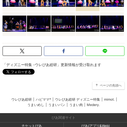
「ディズニー特集 -ウレぴあ総研」更新情報が受け取れます
ページの先頭へ
ウレぴあ総研
|
ハピママ*
|
ウレぴあ総研 ディズニー特集
|
mimot.
|
うまいめし
|
うまいパン
|
うまい肉
|
Medery.
ぴあ関連サイト
チケットぴあ
ぴあ(アプリ&Web)