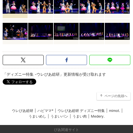
「ディズニー特集 -ウレぴあ総研」更新情報が受け取れます
ページの先頭へ
ウレぴあ総研
|
ハピママ*
|
ウレぴあ総研 ディズニー特集
|
mimot.
|
うまいめし
|
うまいパン
|
うまい肉
|
Medery.
ぴあ関連サイト