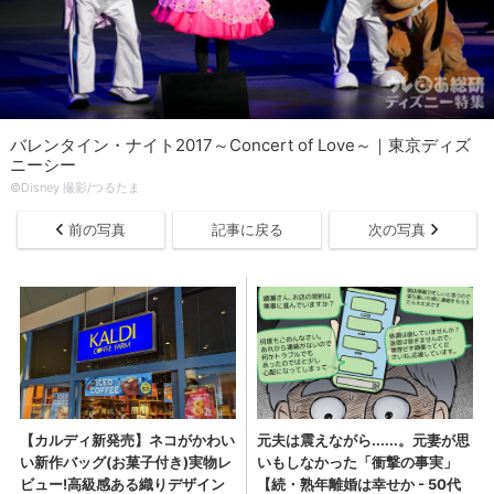
バレンタイン・ナイト2017～Concert of Love～｜東京ディズ
ニーシー
©Disney 撮影/つるたま
前の写真
記事に戻る
次の写真