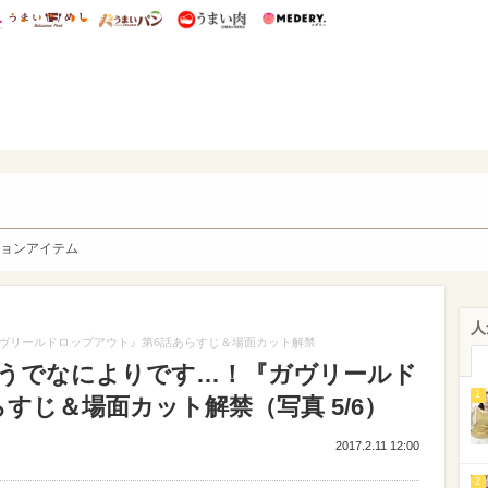
総研 ディズニー特集
mimot.
うまいめし
うまいパン
うまい肉
Medery.
y. Character's
ョンアイテム
人
ヴリールドロップアウト』第6話あらすじ＆場面カット解禁
うでなによりです…！『ガヴリールド
1
すじ＆場面カット解禁（写真 5/6）
2017.2.11 12:00
2