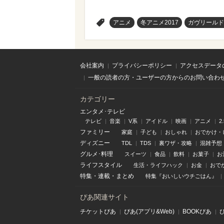
>
アニメ
冬アニメ2017
ガヴリールド
会社案内
プライバシーポリシー
アクセスデータ
一般の読者の方・ユーザーの方からのお問い合わ
カテゴリー
エンタメ･テレビ
テレビ
音楽
V系
アイドル
映画
アニメ
2
ファミリー
家庭
子ども
おしゃれ
おでかけ・
ディズニー
TDL
TDS
裏ワザ・攻略
混雑予想
グルメ･料理
スイーツ
食品
飲料
お菓子
お
ライフスタイル
生活・ライフハック
お金
おで
特集
・
連載
・
まとめ
特集『おいしいウチごはん』
ぴあ関連サイト
チケットぴあ
ぴあ(アプリ&Web)
BOOKぴあ