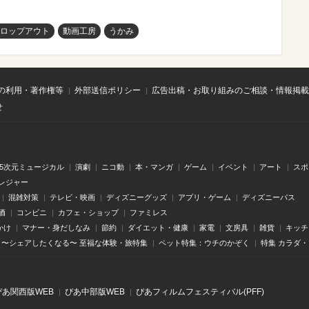
ロップアウト
動画工房
うかみ
の利用・著作権等
外部送信ポリシー
広告出稿・お取り組みのご相談・情報掲載
せ
.5次元ミュージカル
演劇
ニコ動
本・マンガ
ゲーム
イベント
アート
スポ
レジャー
混雑対策
テレビ・映画
ディズニーグッズ
アプリ・ゲーム
ディズニーパス
酒
コンビニ
カフェ・ショップ
ファミレス
かけ
マナー・身だしなみ
節約
ダイエット・健康
家電
文房具
雑貨
キッチ
〜シェアしたくなる〜 至福な体験・旅特集
ペット特集：ウチのかぞく
特集 カラダ
ぴあ関⻄版WEB
ぴあ中部版WEB
ぴあフィルムフェスティバル(PFF)