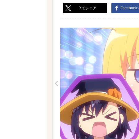
Xでシェア
Faceboo
<