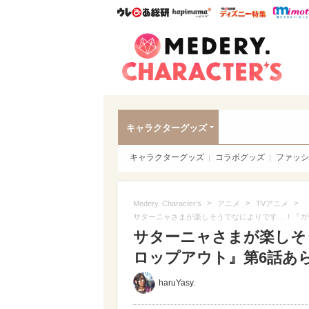
ウレぴあ総研
ハピママ*
ウレぴあ
Meder
キャラクターグッズ
キャラクターグッズ
コラボグッズ
ファッシ
>
>
>
Medery. Character's
アニメ
TVアニメ
サターニャさまが楽しそうでなによりです…！『ガ
サターニャさまが楽しそ
ロップアウト』第6話あら
haruYasy.