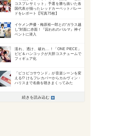
コスプレサミット」予選を勝ち抜いた各
国代表が揃ったレッドカーペットパレー
ドをレポート【写真75枚】
イケメン声優・梅原裕一郎との“ガラス越
し”対面に赤面！『囚われのパルマ』神イ
ベントに潜入
濡れ、透け、破れ…！「ONE PIECE」
ビビ＆ハンコックが大胆コスチュームで
フィギュア化
「ピコピコサウンド」が音楽シーンを変
える!? けもフレカバーからカルヴィン・
>
ハリスまで名曲を聴きまくってみた
続きを読み込む