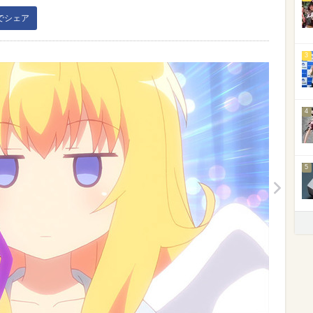
kでシェア
3
4
5