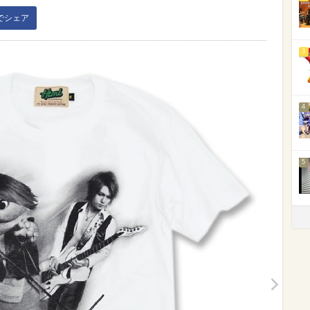
kでシェア
3
4
5