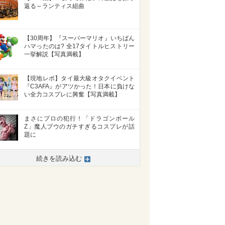
返る～ランティス組曲
【30周年】『スーパーマリオ』いちばん
ハマったのは? 全17タイトルヒストリー
一挙解説【写真満載】
【現地レポ】タイ最大級オタクイベント
『C3AFA』がアツかった！日本に負けな
い全力コスプレに興奮【写真満載】
まさにプロの犯行！「ドラゴンボール
Z」魔人ブウのガチすぎるコスプレが話
題に
続きを読み込む
>