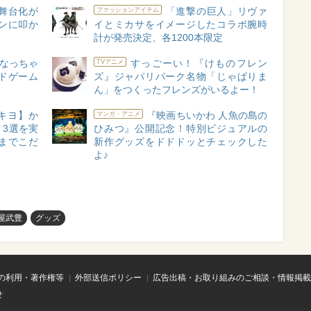
舞台化が
「進撃の巨人」リヴァ
ファッションアイテム
ンに叩か
イとミカサをイメージしたコラボ腕時
計が発売決定、各1200本限定
なっちゃ
すっごーい！『けものフレン
TVアニメ
ードゲーム
ズ』ジャパリパーク名物「じゃぱりま
ん」をつくったフレンズがいるよー！
キヨ】か
『映画ちいかわ 人魚の島の
マンガ・アニメ
3選を実
ひみつ』公開記念！特別ビジュアルの
までこだ
新作グッズをドドドッとチェックした
よ♪
屋武豊
グッズ
の利用・著作権等
外部送信ポリシー
広告出稿・お取り組みのご相談・情報掲載
せ