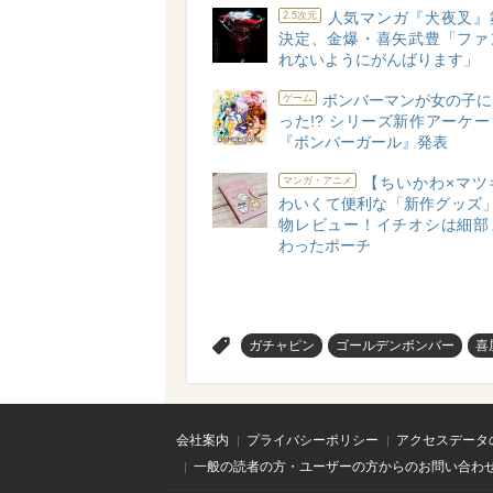
人気マンガ『犬夜叉』
2.5次元
決定、金爆・喜矢武豊「ファ
れないようにがんばります」
ボンバーマンが女の子に
ゲーム
った!? シリーズ新作アーケ
『ボンバーガール』発表
【ちいかわ×マツ
マンガ・アニメ
わいくて便利な「新作グッズ」
物レビュー！イチオシは細部
わったポーチ
>
ガチャピン
ゴールデンボンバー
喜
会社案内
プライバシーポリシー
アクセスデータ
一般の読者の方・ユーザーの方からのお問い合わ