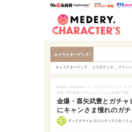
ウレぴあ総研
ハピママ*
ウレぴあ
Meder
キャラクターグッズ
キャラクターグッズ
コラボグッズ
ファッシ
>
>
Medery. Character's
キャラクターグッズ
フ
金爆・喜矢武豊とガチャピンがコンビ結成!? 32
金爆・喜矢武豊とガチャピ
にキャンさま憧れのガチャ
グッドスマイル ロジスティクス＆ソリ