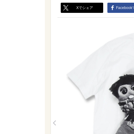
Xでシェア
Faceboo
<