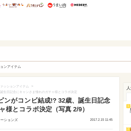
総研 ディズニー特集
mimot.
うまいめし
うまいパン
うまい肉
Medery.
y. Character's
ョンアイテム
>
ァッションアイテム
人
歳、誕生日記念にキャンさま憧れのガチャ様とコラボ決定
ンがコンビ結成!? 32歳、誕生日記念
1
様とコラボ決定（写真 2/9）
ューションズ
2017.2.15 11:45
2