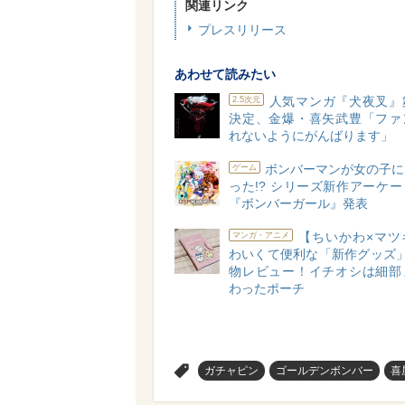
関連リンク
プレスリリース
あわせて読みたい
人気マンガ『犬夜叉』
2.5次元
決定、金爆・喜矢武豊「ファ
れないようにがんばります」
ボンバーマンが女の子に
ゲーム
った!? シリーズ新作アーケ
『ボンバーガール』発表
【ちいかわ×マツ
マンガ・アニメ
わいくて便利な「新作グッズ」
物レビュー！イチオシは細部
わったポーチ
>
ガチャピン
ゴールデンボンバー
喜