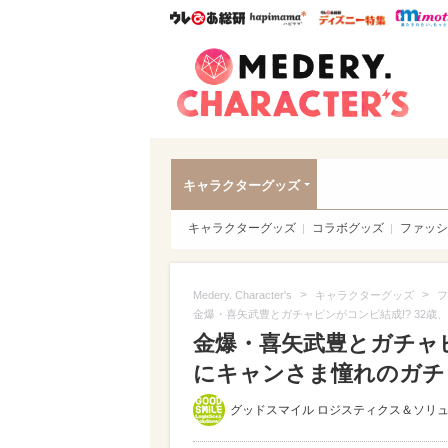
ウレぴあ総研
ハピママ*
ウレぴあ
Meder
キャラクターグッズ
キャラクターグッズ
コラボグッズ
ファッシ
>
>
Medery. Character's
キャラクターグッズ
フ
金爆・喜矢武豊とガチャピンがコンビ結成!? 32
金爆・喜矢武豊とガチャピ
にキャンさま憧れのガチャ
グッドスマイル ロジスティクス＆ソリ