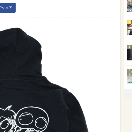
kでシェア
3
4
5