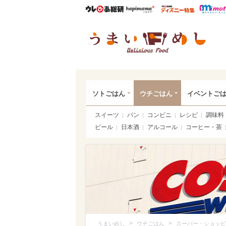
ウレぴあ総研
ハピママ*
ウレぴあ
うま
ソトごはん
ウチごはん
イベントご
スイーツ
パン
コンビニ
レシピ
調味料
ビール
日本酒
アルコール
コーヒー・茶
>
>
うまいめし
ウチごはん
スーパー・ショッピ