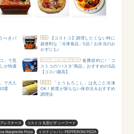
うべきパ
【コストコ】調理したくない時に
食品
超便利な「冷凍食品」5品！お弁当のお
かずにも♪
コ」で見
食費節約に!「コ
スーパー・ショッピングモール
らしが快適
ストコの“パスタ”商品」おすすめの5品
【コスパ最高】
」で大人
「とうもろこし」は丸ごと冷凍
食生活
10選
OK！鮮度が落ちない保存法＆おすすめ
調理法
ツアレラチーズ
コストコ 丸型ピザ シーフード
iana Margherita Pizza
トロナジャパン PEPPERONI PIZZA