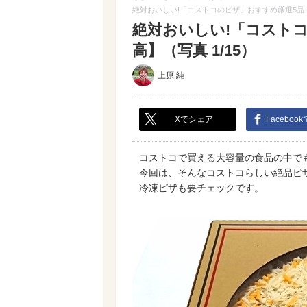
絶対おいしい!「コストコのピザ」おすすめ厳選5品
絶対おいしい!「コスト
高】（写真 1/15）
上原 純
Xでシェア
Faceboo
コストコで買える大容量の食品の中でも
今回は、そんなコストコらしい絶品ピ
冷凍ピザも要チェックです。