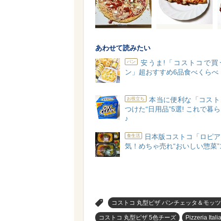
あわせて読みたい
安うま!「コストコで買
パン
ン」超おすすめ6品食べくらべ
本当に便利な「コスト
お役立ち
つけた“日用品”5選! これで暮
♪
日本版コストコ「ロピア
食生活
気！めちゃ売れ“おいしい惣菜”
>
コストコ 丸型ピザ パンチェッタ＆モッ
コストコ 丸型ピザ 5色チーズ
Pizzeria Ital