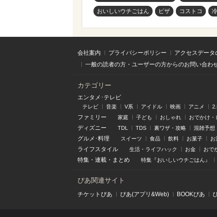
おいしいウチごはん
ピザ
コストコ
会社案内
プライバシーポリシー
アクセスデータ
一般の読者の方・ユーザーの方からのお問い合わ
カテゴリー
エンタメ･テレビ
テレビ
音楽
V系
アイドル
映画
アニメ
2
ファミリー
家庭
子ども
おしゃれ
おでかけ・
ディズニー
TDL
TDS
裏ワザ・攻略
混雑予想
グルメ･料理
スイーツ
食品
飲料
お菓子
お
ライフスタイル
生活・ライフハック
お金
おで
特集
・
連載
・
まとめ
特集『おいしいウチごはん』
ぴあ関連サイト
チケットぴあ
ぴあ(アプリ&Web)
BOOKぴあ