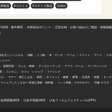
冷凍食品
#コストコ
#コストコ食品
costco
の利用・著作権等
外部送信ポリシー
広告出稿・お取り組みのご相談・情報掲載
せ
.5次元ミュージカル
演劇
ニコ動
本・マンガ
ゲーム
イベント
アート
スポ
レジャー
混雑対策
テレビ・映画
ディズニーグッズ
アプリ・ゲーム
ディズニーパス
酒
コンビニ
カフェ・ショップ
ファミレス
かけ
マナー・身だしなみ
節約
ダイエット・健康
家電
文房具
雑貨
キッチ
〜シェアしたくなる〜 至福な体験・旅特集
ペット特集：ウチのかぞく
特集 カラダ
ぴあ関⻄版WEB
ぴあ中部版WEB
ぴあフィルムフェスティバル(PFF)