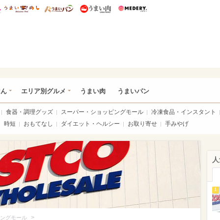
総研 ディズニー特集
mimot.
うまいめし
うまいパン
うまい肉
Medery.
いめし
はん
エリア別グルメ
うまい肉
うまいパン
食器・調理グッズ
スーパー・ショッピングモール
冷凍食品・インスタント
時短
おもてなし
ダイエット・ヘルシー
お取り寄せ
手みやげ
人
1
>
ングモール