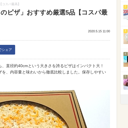
【コスパ最高】
2
コのピザ」おすすめ厳選5品【コスパ最
2020.5.15 11:00
3
kでシェア
4
、直径約40cmという大きさを誇るピザはインパクト大！
ザを、内容量と味わいから徹底比較しました。保存しやすい
5