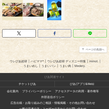
ページの先頭へ
ウレぴあ総研
|
ハピママ*
|
ウレぴあ総研 ディズニー特集
|
mimot.
|
うまいめし
|
うまいパン
|
うまい肉
|
Medery.
ぴあ関連サイト
チケットぴあ
ぴあ(アプリ&Web)
会社案内
プライバシーポリシー
アクセスデータの利用・著作権等
外部送信ポリシー
広告出稿・お取り組みのご相談・情報掲載・その他お問い合わせ
一般の読者の方・ユーザーの方からのお問い合わせ