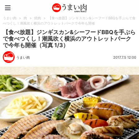
うまい肉
うまい肉
>
肉
>
焼肉
>
【食べ放題】ジンギスカン&シーフードBBQを手ぶらで食
べつくし！潮風吹く横浜のアウトレットパークで今年も開催
【食べ放題】ジンギスカン&シーフードBBQを手ぶら
で食べつくし！潮風吹く横浜のアウトレットパーク
で今年も開催（写真 1/3）
うまい肉
2017.7.5 12:00