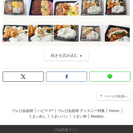
続きを読み込む
ページの先頭へ
ウレぴあ総研
|
ハピママ*
|
ウレぴあ総研 ディズニー特集
|
mimot.
|
うまいめし
|
うまいパン
|
うまい肉
|
Medery.
ぴあ関連サイト