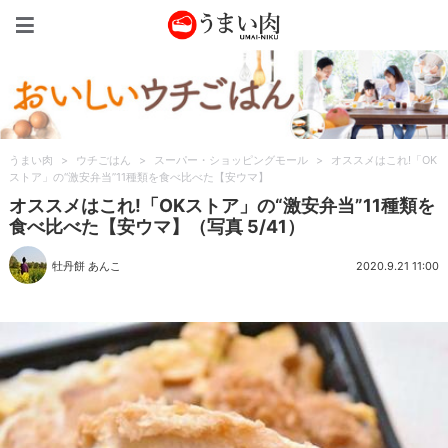
うまい肉
うまい肉
>
ウチごはん
>
スーパー・ショッピングモール
>
オススメはこれ!「OK
ストア」の“激安弁当”11種類を食べ比べた【安ウマ】
オススメはこれ!「OKストア」の“激安弁当”11種類を
食べ比べた【安ウマ】（写真 5/41）
牡丹餅 あんこ
2020.9.21 11:00