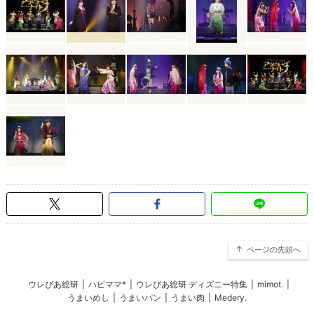
ページの先頭へ
ウレぴあ総研
|
ハピママ*
|
ウレぴあ総研 ディズニー特集
|
mimot.
|
うまいめし
|
うまいパン
|
うまい肉
|
Medery.