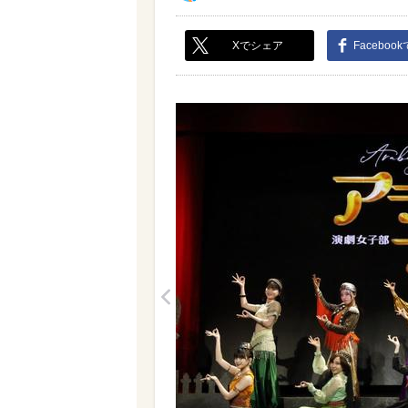
Xでシェア
Faceboo
<