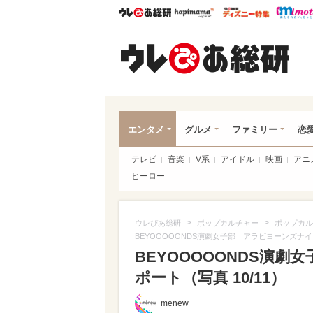
ウレぴあ総研
ハピママ*
ウレぴあ
ウレ
エンタメ
グルメ
ファミリー
恋
テレビ
音楽
V系
アイドル
映画
アニ
ヒーロー
>
>
ウレぴあ総研
ポップカルチャー
ポップカル
BEYOOOOONDS演劇女子部「アラビヨーンズナ
BEYOOOOONDS演
ポート（写真 10/11）
menew