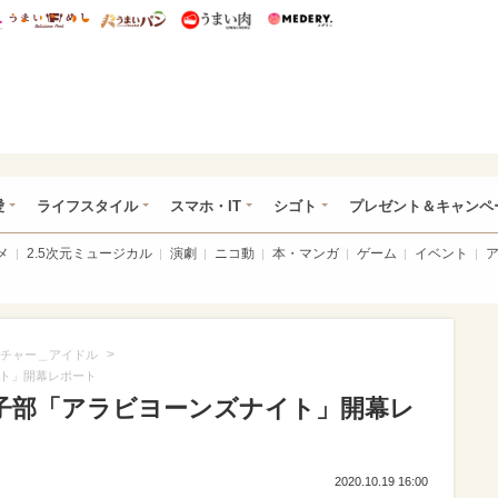
総研 ディズニー特集
mimot.
うまいめし
うまいパン
うまい肉
Medery.
ぴあ総研（うれぴあ）
愛
ライフスタイル
スマホ・IT
シゴト
プレゼント＆キャンペ
メ
2.5次元ミュージカル
演劇
ニコ動
本・マンガ
ゲーム
イベント
>
チャー＿アイドル
イト」開幕レポート
劇女子部「アラビヨーンズナイト」開幕レ
2020.10.19 16:00