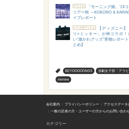
『モーニング娘。’19
アイドル
ツアー秋 ～KOKORO & KAR
イブレポート
【ディズニー】
パーク外アイテム
リ×ミッキー」が神コラボ！
い“激かわグッズ”実物レポー
とめ】
>
BEYOOOOONDS
演劇女子部「アラビ
menew
会社案内
プライバシーポリシー
アクセスデータ
一般の読者の方・ユーザーの方からのお問い合わ
カテゴリー