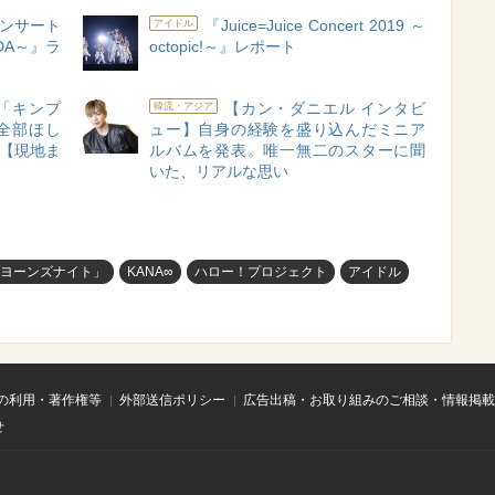
コンサート
『Juice=Juice Concert 2019 ～
アイドル
ADA～』ラ
octopic!～』レポート
「キンプ
【カン・ダニエル インタビ
韓流・アジア
全部ほし
ュー】自身の経験を盛り込んだミニア
ト【現地ま
ルバムを発表。唯一無二のスターに聞
いた、リアルな思い
ヨーンズナイト」
KANA∞
ハロー！プロジェクト
アイドル
の利用・著作権等
外部送信ポリシー
広告出稿・お取り組みのご相談・情報掲載
せ