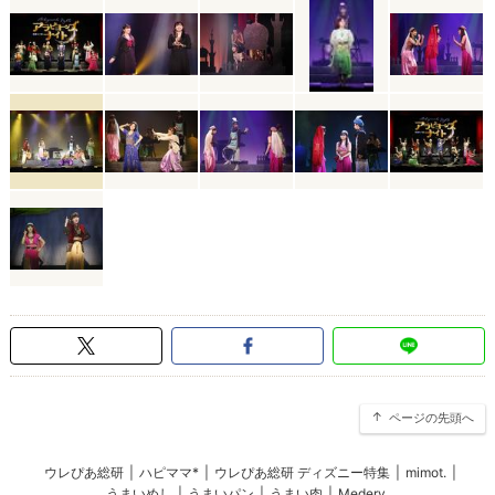
ページの先頭へ
ウレぴあ総研
|
ハピママ*
|
ウレぴあ総研 ディズニー特集
|
mimot.
|
うまいめし
|
うまいパン
|
うまい肉
|
Medery.