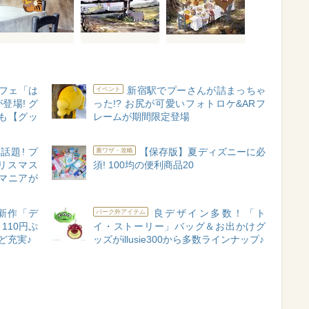
フェ「は
新宿駅でプーさんが詰まっちゃ
イベント
登場! グ
った!? お尻が可愛いフォトロケ&ARフ
も【グッ
レームが期間限定登場
話題! プ
【保存版】夏ディズニーに必
裏ワザ・攻略
リスマス
須! 100均の便利商品20
マニアが
新作「デ
良デザイン多数！「ト
パーク外アイテム
110円ぷ
イ・ストーリー」バッグ＆お出かけグ
ど充実♪
ッズがillusie300から多数ラインナップ♪