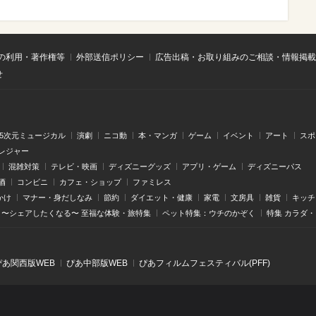
の利用・著作権等
外部送信ポリシー
広告出稿・お取り組みのご相談・情報掲載
せ
.5次元ミュージカル
演劇
ニコ動
本・マンガ
ゲーム
イベント
アート
スポ
レジャー
混雑対策
テレビ・映画
ディズニーグッズ
アプリ・ゲーム
ディズニーパス
酒
コンビニ
カフェ・ショップ
ファミレス
かけ
マナー・身だしなみ
節約
ダイエット・健康
家電
文房具
雑貨
キッチ
〜シェアしたくなる〜 至福な体験・旅特集
ペット特集：ウチのかぞく
特集 カラダ
ぴあ関⻄版WEB
ぴあ中部版WEB
ぴあフィルムフェスティバル(PFF)