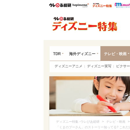
ウレぴあ総研
ハピママ*
ウレぴあ
ディ
TDR
海外ディズニー
テレビ・映画
ディズニーアニメ
ディズニー実写
ピクサー
>
ディズニー特集 -ウレぴあ総研
テレビ・映画
「くまのプーさん」のストーリー知ってる? これ