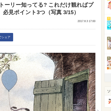
トーリー知ってる? これだけ観ればプ
必見ポイント3つ（写真 3/15）
3
2017.8.3 17:00
kでシェア
4
5
ソ