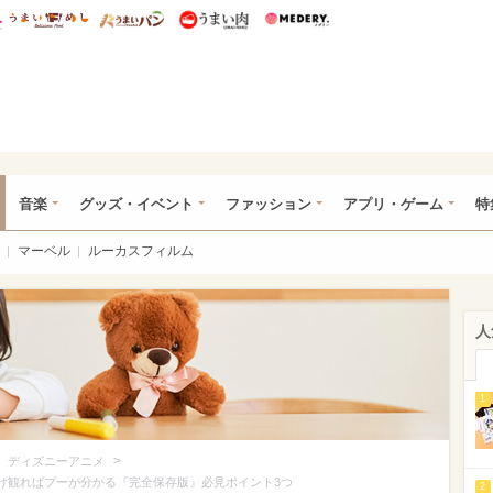
総研 ディズニー特集
mimot.
うまいめし
うまいパン
うまい肉
Medery.
ズニー特集 -ウレぴあ総研
音楽
グッズ・イベント
ファッション
アプリ・ゲーム
特
マーベル
ルーカスフィルム
人
1
>
>
ディズニーアニメ
だけ観ればプーが分かる『完全保存版』必見ポイント3つ
2