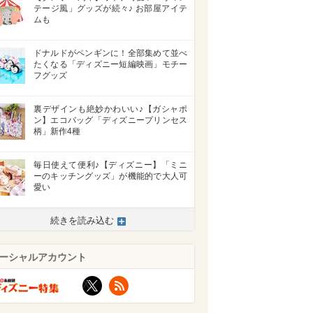
テージ風」グッズが続々♪ お部屋アイテ
ムも
ドナルドがペンギンに！全部集めて並べ
たくなる「ディズニー短編映画」モチー
フグッズ
裏デザインも絶妙かわいい♪【ガシャポ
ン】エコバッグ「ディズニープリンセス
柄」新作4種
毎日使えて便利♪【ディズニー】「ミニ
ーのキッチングッズ」が機能的で大人可
愛い
続きを読み込む
ーシャルアカウント
X
RSS