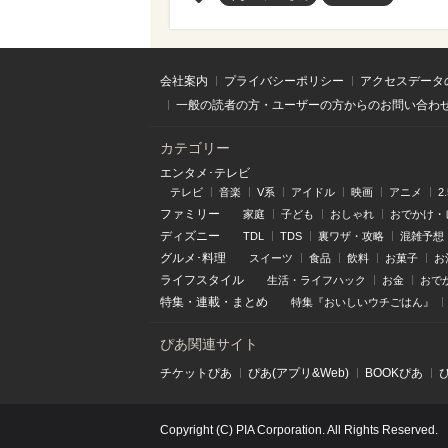
会社案内
プライバシーポリシー
アクセスデータ
一般の読者の方・ユーザーの方からのお問い合わ
カテゴリー
エンタメ･テレビ
テレビ
音楽
V系
アイドル
映画
アニメ
2
ファミリー
家庭
子ども
おしゃれ
おでかけ・
ディズニー
TDL
TDS
裏ワザ・攻略
混雑予想
グルメ･料理
スイーツ
食品
飲料
お菓子
お
ライフスタイル
生活・ライフハック
お金
おで
特集
・
連載
・
まとめ
特集『おいしいウチごはん』
ぴあ関連サイト
チケットぴあ
ぴあ(アプリ&Web)
BOOKぴあ
Copyright (C) PIA Corporation. All Rights Reserved.