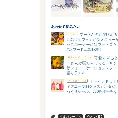
あわせて読みたい
プーさんの期間限定カ
イベント
ちみつカフェ」に新メニューが
ッズコーナーにはフォトロケ
ズ&フード写真45枚】
可愛すぎると
東京ディズニーランド
ーさんが寝ちゃってるTDLク
新フォトロケーションをプー
語り尽くす
【キャンドゥ】
パーク外アイテム
ィズニー便利グッズ」が激安！
っくりシール、330円ポーチな
>
くまのプーさん
MovieNEX