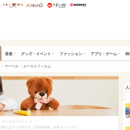
総研 ディズニー特集
mimot.
うまいめし
うまいパン
うまい肉
Medery.
ズニー特集 -ウレぴあ総研
音楽
グッズ・イベント
ファッション
アプリ・ゲーム
特
マーベル
ルーカスフィルム
人
1
>
>
ディズニーアニメ
だけ観ればプーが分かる『完全保存版』必見ポイント3つ
2