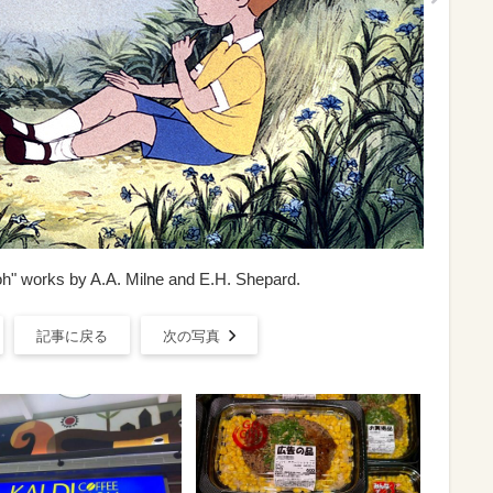
h" works by A.A. Milne and E.H. Shepard.
記事に戻る
次の写真