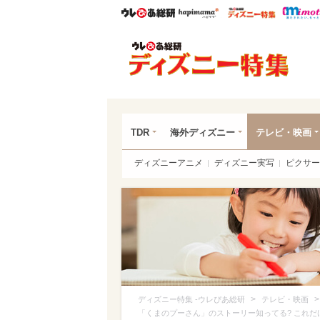
ウレぴあ総研
ハピママ*
ウレぴあ
ディ
TDR
海外ディズニー
テレビ・映画
ディズニーアニメ
ディズニー実写
ピクサー
>
ディズニー特集 -ウレぴあ総研
テレビ・映画
「くまのプーさん」のストーリー知ってる? これ