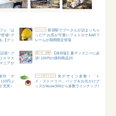
フェ「は
新宿駅でプーさんが詰まっちゃ
イベント
登場! グ
った!? お尻が可愛いフォトロケ&ARフ
も【グッ
レームが期間限定登場
話題! プ
【保存版】夏ディズニーに必
裏ワザ・攻略
リスマス
須! 100均の便利商品20
マニアが
新作「デ
良デザイン多数！「ト
パーク外アイテム
110円ぷ
イ・ストーリー」バッグ＆お出かけグ
ど充実♪
ッズがillusie300から多数ラインナップ♪