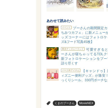
あわせて読みたい
プーさんの期間限定カ
イベント
ちみつカフェ」に新メニューが
ッズコーナーにはフォトロケ
ズ&フード写真45枚】
可愛すぎると
東京ディズニーランド
ーさんが寝ちゃってるTDLク
新フォトロケーションをプー
語り尽くす
【キャンドゥ】
パーク外アイテム
ィズニー便利グッズ」が激安！
っくりシール、330円ポーチな
>
くまのプーさん
MovieNEX