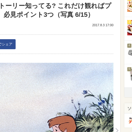
トーリー知ってる? これだけ観ればプ
必見ポイント3つ（写真 6/15）
3
2017.8.3 17:00
kでシェア
4
5
ソ