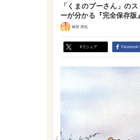
「くまのプーさん」のス
ーが分かる『完全保存版』
林田 周也
Xでシェア
Faceboo
<