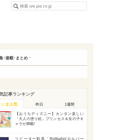
集･連載･まとめ
気記事ランキング
いま人気
昨日
1週間
【おうちディズニー】カンタン楽しい
「大人の塗り絵」プリンセス＆女の子キ
ャラが満載!
リピーター歓喜「Rollbahn(ロルバー