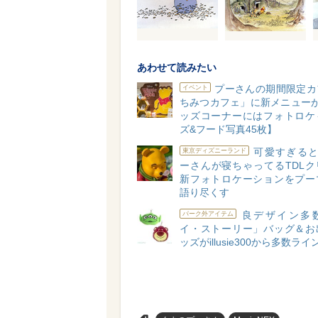
あわせて読みたい
プーさんの期間限定カ
イベント
ちみつカフェ」に新メニューが
ッズコーナーにはフォトロケ
ズ&フード写真45枚】
可愛すぎると
東京ディズニーランド
ーさんが寝ちゃってるTDLク
新フォトロケーションをプー
語り尽くす
良デザイン多
パーク外アイテム
イ・ストーリー」バッグ＆お
ッズがillusie300から多数ラ