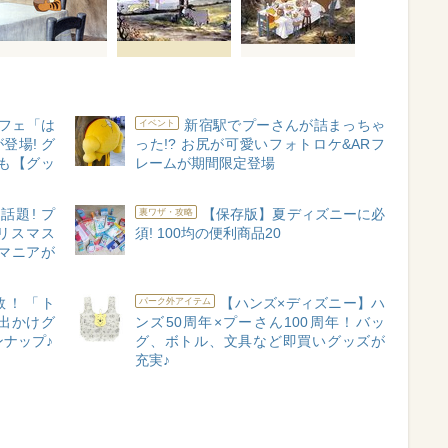
フェ「は
新宿駅でプーさんが詰まっちゃ
イベント
登場! グ
った!? お尻が可愛いフォトロケ&ARフ
も【グッ
レームが期間限定登場
話題! プ
【保存版】夏ディズニーに必
裏ワザ・攻略
リスマス
須! 100均の便利商品20
マニアが
数！「ト
【ハンズ×ディズニー】ハ
パーク外アイテム
出かけグ
ンズ50周年×プーさん100周年！バッ
インナップ♪
グ、ボトル、文具など即買いグッズが
充実♪