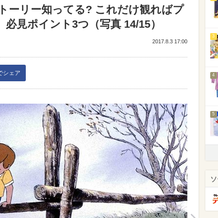
トーリー知ってる? これだけ観ればプ
見ポイント3つ（写真 14/15）
3
2017.8.3 17:00
kでシェア
4
5
ソ