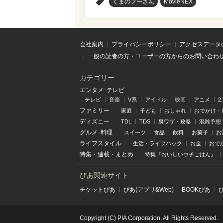
>
くまのプーさん
MovieNEX
会社案内
プライバシーポリシー
アクセスデータ
一般の読者の方・ユーザーの方からのお問い合わ
カテゴリー
エンタメ･テレビ
テレビ
音楽
V系
アイドル
映画
アニメ
2
ファミリー
家庭
子ども
おしゃれ
おでかけ・
ディズニー
TDL
TDS
裏ワザ・攻略
混雑予想
グルメ･料理
スイーツ
食品
飲料
お菓子
お
ライフスタイル
生活・ライフハック
お金
おで
特集
・
連載
・
まとめ
特集『おいしいウチごはん』
ぴあ関連サイト
チケットぴあ
ぴあ(アプリ&Web)
BOOKぴあ
Copyright (C) PIA Corporation. All Rights Reserved.