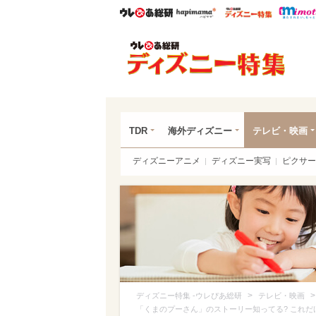
ウレぴあ総研
ハピママ*
ウレぴあ
ディ
TDR
海外ディズニー
テレビ・映画
ディズニーアニメ
ディズニー実写
ピクサー
>
ディズニー特集 -ウレぴあ総研
テレビ・映画
「くまのプーさん」のストーリー知ってる? これ