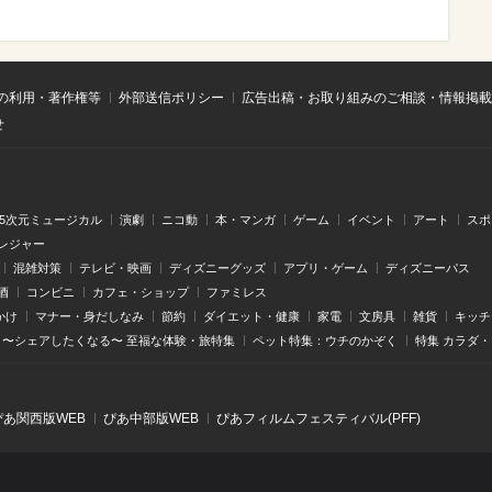
の利用・著作権等
外部送信ポリシー
広告出稿・お取り組みのご相談・情報掲載
せ
.5次元ミュージカル
演劇
ニコ動
本・マンガ
ゲーム
イベント
アート
スポ
レジャー
混雑対策
テレビ・映画
ディズニーグッズ
アプリ・ゲーム
ディズニーパス
酒
コンビニ
カフェ・ショップ
ファミレス
かけ
マナー・身だしなみ
節約
ダイエット・健康
家電
文房具
雑貨
キッチ
〜シェアしたくなる〜 至福な体験・旅特集
ペット特集：ウチのかぞく
特集 カラダ
ぴあ関⻄版WEB
ぴあ中部版WEB
ぴあフィルムフェスティバル(PFF)