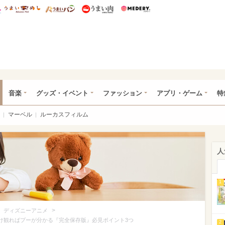
総研 ディズニー特集
mimot.
うまいめし
うまいパン
うまい肉
Medery.
ズニー特集 -ウレぴあ総研
音楽
グッズ・イベント
ファッション
アプリ・ゲーム
特
マーベル
ルーカスフィルム
人
1
>
>
ディズニーアニメ
だけ観ればプーが分かる『完全保存版』必見ポイント3つ
2