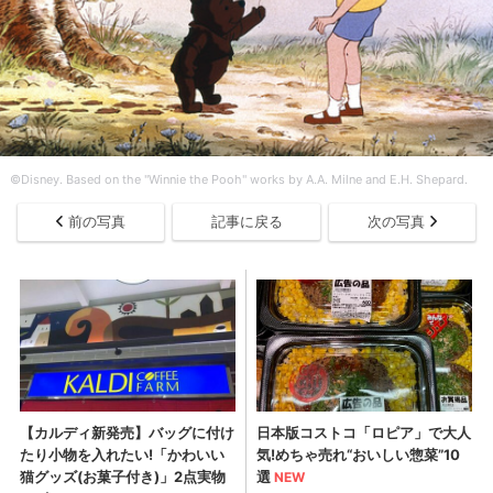
©Disney. Based on the "Winnie the Pooh" works by A.A. Milne and E.H. Shepard.
前の写真
記事に戻る
次の写真