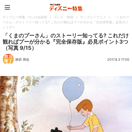
ディズニー特集 -ウレぴあ
ディズニー特集 -ウレぴあ総研
>
テレビ・映画
>
ディズニーアニメ
>
「くまのプ
ーさん」のストーリー知ってる? これだけ観ればプーが分かる『完全保存版』必見ポイ
ント3つ
「くまのプーさん」のストーリー知ってる? これだけ
観ればプーが分かる『完全保存版』必見ポイント3つ
（写真 9/15）
林田 周也
2017.8.3 17:00