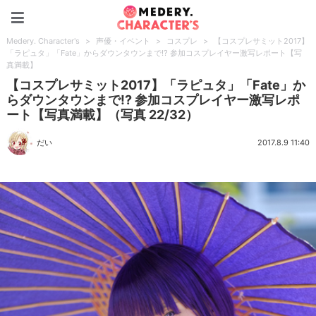
Medery. Character's
Medery. Character's
>
声優・イベント
>
コスプレ
>
【コスプレサミット2017】
「ラピュタ」「Fate」からダウンタウンまで!? 参加コスプレイヤー激写レポート【写
真満載】
【コスプレサミット2017】「ラピュタ」「Fate」か
らダウンタウンまで!? 参加コスプレイヤー激写レポ
ート【写真満載】（写真 22/32）
だい
2017.8.9 11:40