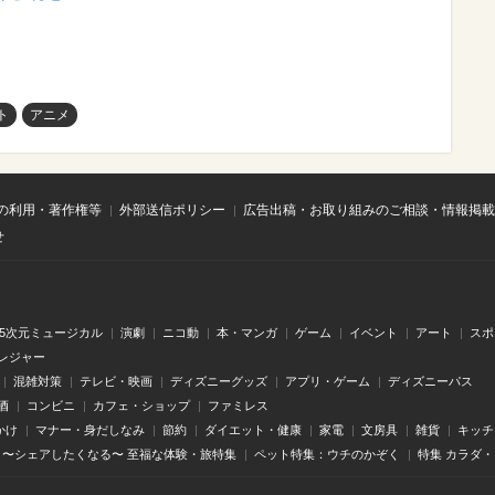
ト
アニメ
の利用・著作権等
外部送信ポリシー
広告出稿・お取り組みのご相談・情報掲載
せ
.5次元ミュージカル
演劇
ニコ動
本・マンガ
ゲーム
イベント
アート
スポ
レジャー
混雑対策
テレビ・映画
ディズニーグッズ
アプリ・ゲーム
ディズニーパス
酒
コンビニ
カフェ・ショップ
ファミレス
かけ
マナー・身だしなみ
節約
ダイエット・健康
家電
文房具
雑貨
キッチ
〜シェアしたくなる〜 至福な体験・旅特集
ペット特集：ウチのかぞく
特集 カラダ