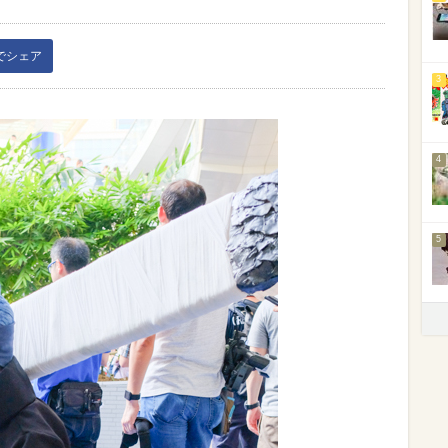
kでシェア
3
4
5