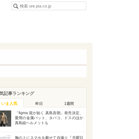
気記事ランキング
いま人気
昨日
1週間
「figma 龍が如く 真島吾朗」発売決定、
愛用の金属バット、タバコ、ドスのほか
真島組ヘルメットも
胸の上にスマホを載せて自撮り『月曜日