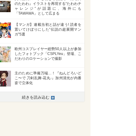
のたわわ』イラストを再現する“たわわチ
ャレンジ”が話題に、海外にも
「TAWAWA」として広まる
【マンガ】連載当初と話が違う! 読者を
置いてけぼりにした“伝説の超展開マン
ガ”5選
欧州コスプレイヤー総勢50人以上が参加
したフォトブック「CSPLYeu」登場、こ
だわりのロケーションで撮影
主のために準備万端…！『ねんどろいど
こ〜で 刀剣乱舞-花丸-』加州清光が内番
姿で立体化
続きを読み込む