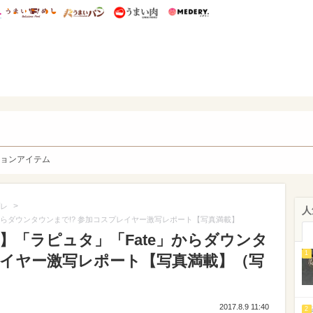
総研 ディズニー特集
mimot.
うまいめし
うまいパン
うまい肉
Medery.
y. Character's
ョンアイテム
>
レ
人
」からダウンタウンまで!? 参加コスプレイヤー激写レポート【写真満載】
7】「ラピュタ」「Fate」からダウンタ
1
レイヤー激写レポート【写真満載】（写
2017.8.9 11:40
2