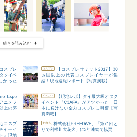
続きを読み込む
コスプレ
【コスプレサミット2017】30
コスプレ
オタクイベ
ヵ国以上の代表コスプレイヤーが集
楽しかった
結！現地速報レポート【写真満載】
 Expo
【現地レポ】タイ最大級オタク
イベント
のアニメフ
イベント『C3AFA』がアツかった！日
以上の盛
本に負けない全力コスプレに興奮【写
真満載】
もコスプ
株式会社FREEDiVE、「第71回と
新商品
チャーイ
りで利根川大花火」に3年連続で協賛
ト』現地