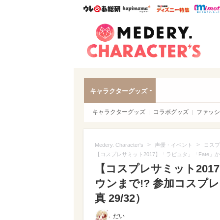
ウレぴあ総研
ハピママ*
ウレぴあ
Meder
キャラクターグッズ
キャラクターグッズ
コラボグッズ
ファッシ
>
>
Medery. Character's
声優・イベント
コスプ
【コスプレサミット2017】「ラピュタ」「Fate
【コスプレサミット201
ウンまで!? 参加コスプ
真 29/32）
だい