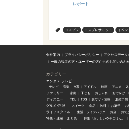
レポート
>
コスプレ
コスプレサミット
イベン
会社案内
プライバシーポリシー
アクセスデータ
一般の読者の方・ユーザーの方からのお問い合わ
カテゴリー
エンタメ･テレビ
テレビ
音楽
V系
アイドル
映画
アニメ
2
ファミリー
家庭
子ども
おしゃれ
おでかけ・
ディズニー
TDL
TDS
裏ワザ・攻略
混雑予想
グルメ･料理
スイーツ
食品
飲料
お菓子
お
ライフスタイル
生活・ライフハック
お金
おで
特集
・
連載
・
まとめ
特集『おいしいウチごはん』