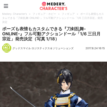
Medery. Character's
Medery. Character's
>
フィギュア・ホビー
>
フィギュア
>
ポーズも表情もカス
タムできる『刀剣乱舞-ONLINE-』フル可動アクションドール「1/6 三日月宗近」発売
決定
ポーズも表情もカスタムできる『刀剣乱舞-
ONLINE-』フル可動アクションドール「1/6 三日月
宗近」発売決定（写真 1/18）
グッドスマイル ロジスティクス＆ソリューションズ
2017.8.24 16:15