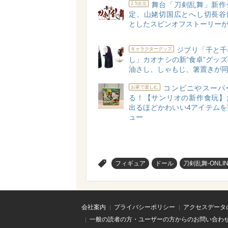
舞台「刀剣乱舞」新作
2.5次元
定、山姥切国広とへし切長谷
としたスピンオフストーリー
ジブリ「千と千
キャラクターグッズ
し」カオナシの新“食卓”グッ
油さし、しゃもじ、箸置きが
コンビニやスーパ
お家で楽しむ
る！【サンリオの新作食玩】
出るほどかわいい4アイテムを
ュー
>
フィギュア
ドール
刀剣乱舞-ONLIN
会社案内
プライバシーポリシー
アクセスデータ
一般の読者の方・ユーザーの方からのお問い合わ