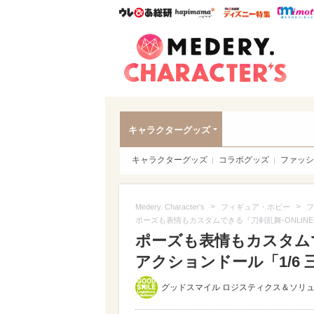
ウレぴあ総研
ハピママ*
ウレぴあ
Meder
キャラクターグッズ
キャラクターグッズ
コラボグッズ
ファッシ
>
>
Medery. Character's
フィギュア・ホビー
フ
ポーズも表情もカスタムできる『刀剣乱舞-ONLIN
ポーズも表情もカスタムで
アクションドール「1/6 
グッドスマイル ロジスティクス＆ソリ