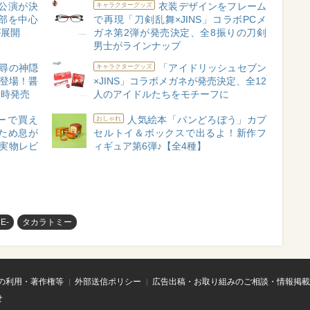
公演が決
衣装デザインをフレーム
キャラクターグッズ
部を中心
で再現「刀剣乱舞×JINS」コラボPCメ
が展開
ガネ第2弾が発売決定、全8振りの刀剣
男士がラインナップ
尋の神隠
「アイドリッシュセブン
キャラクターグッズ
ズ登場！醤
×JINS」コラボメガネが発売決定、全12
同時発売
人のアイドルたちをモチーフに
ーで買え
人気絵本「パンどろぼう」カプ
おしゃれ
ため息が
セルトイ＆ボックスで出るよ！新作フ
実物レビ
ィギュア第6弾♪【全4種】
E-
タカラトミー
の利用・著作権等
外部送信ポリシー
広告出稿・お取り組みのご相談・情報掲載
せ