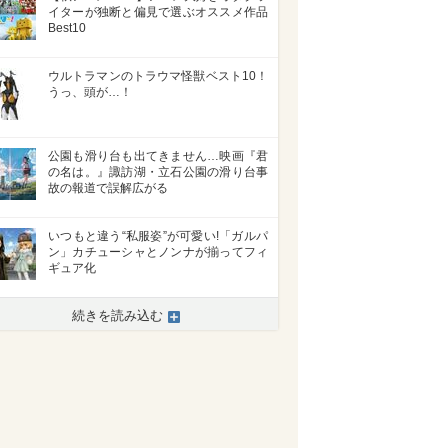
イターが独断と偏見で選ぶオススメ作品
Best10
ウルトラマンのトラウマ怪獣ベスト10！
うっ、頭が…！
公園も滑り台も出てきません…映画『君
の名は。』諏訪湖・立石公園の滑り台事
故の報道で誤解広がる
いつもと違う“私服姿”が可愛い!「ガルパ
ン」カチューシャとノンナが揃ってフィ
ギュア化
>
続きを読み込む