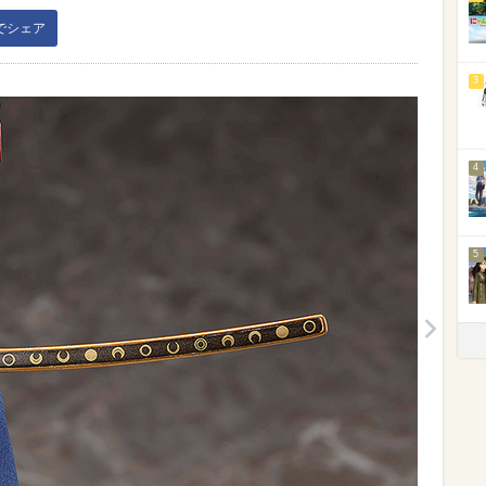
kでシェア
3
4
5