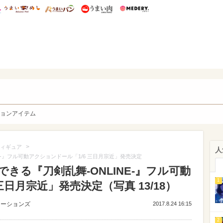
総研 ディズニー特集
mimot.
うまいめし
うまいパン
うまい肉
Medery.
y. Character's
ョンアイテム
>
ィギュア
人
E-』フル可動アクションドール「1/6 三日月宗近」発売決定
きる『刀剣乱舞-ONLINE-』フル可動
1
三日月宗近」発売決定（写真 13/18）
ューションズ
2017.8.24 16:15
2