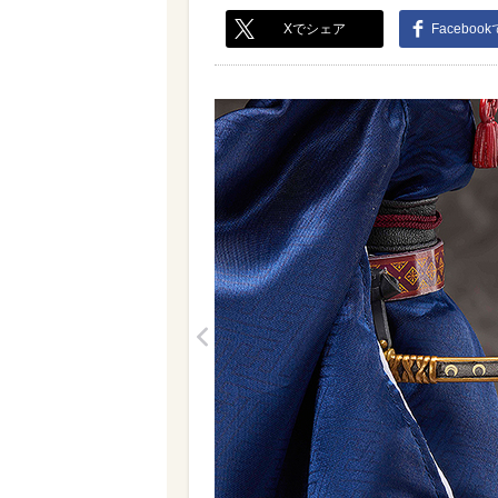
Xでシェア
Faceboo
<