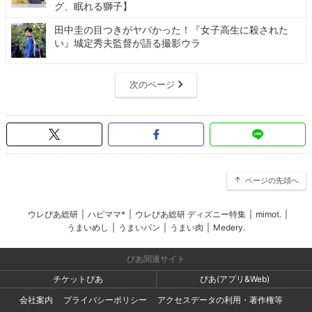
グ、眠れる獅子】
田中圭の目つきがヤバかった！『女子高生に殺された
い』城定秀夫監督が語る撮影ウラ
次のページ
ページの先頭へ
ウレぴあ総研
|
ハピママ*
|
ウレぴあ総研 ディズニー特集
|
mimot.
|
うまいめし
|
うまいパン
|
うまい肉
|
Medery.
ぴあ関連サイト
チケットぴあ
ぴあ(アプリ&Web)
会社案内
プライバシーポリシー
アクセスデータの利用・著作権等