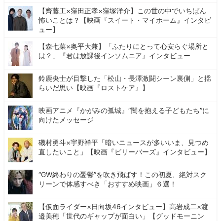
【齊藤工×窪田正孝×窪塚洋介】この世の中でいちばん
怖いことは？【映画『スイート・マイホーム』インタビ
ュー】
【森七菜×奥平大兼】「ふたりにとって心安らぐ場所と
は？」『君は放課後インソムニア』インタビュー
鈴鹿央士が目撃した「松山・長澤激闘シーン裏側」と揺
らいだ思い【映画『ロストケア』】
映画アニメ『かがみの孤城』“闇を抱える子どもたち”に
向けたメッセージ
磯村勇斗×宇野祥平「暗いニュースが多いいま、見つめ
直したいこと」【映画『ビリーバーズ』インタビュー】
“GW終わりの憂鬱”を吹き飛ばす！この初夏、絶対スク
リーンで体感すべき「おすすめ映画」６選！
【仮面ライダー×日向坂46インタビュー】高岩成二×渡
邉美穂「世代のギャップが面白い」【グッドモーニン