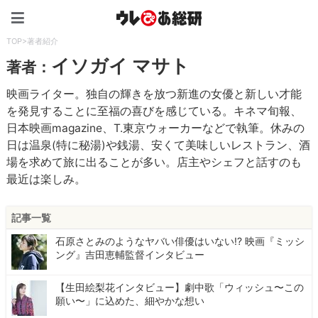
ウレぴあ総研（うれぴあ）
TOP
>
著者紹介
イソガイ マサト
著者：
映画ライター。独自の輝きを放つ新進の女優と新しい才能
を発見することに至福の喜びを感じている。キネマ旬報、
日本映画magazine、T.東京ウォーカーなどで執筆。休みの
日は温泉(特に秘湯)や銭湯、安くて美味しいレストラン、酒
場を求めて旅に出ることが多い。店主やシェフと話すのも
最近は楽しみ。
記事一覧
石原さとみのようなヤバい俳優はいない!? 映画『ミッシ
ング』吉田恵輔監督インタビュー
【生田絵梨花インタビュー】劇中歌「ウィッシュ〜この
願い〜」に込めた、細やかな想い