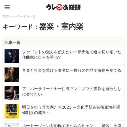
ウレぴあ総研（うれぴあ）
TOP
>
キーワード別一覧
器楽・室内楽
キーワード：
記事一覧
ファゴットの魅力を伝えたいー新天地で道を切り拓いた
作曲家に自らを重ねて
音楽と社会を繋げる奏者にー憧れの作品で決意を奏でる
アニバーサリーイヤーにラフマニノフの傑作を自分なり
に奏でたい
明日を担う音楽家たち2023 ～文化庁新進芸術家海外研
修制度の成果～
ベートーヴェンを彫琢するヘルムヒェン、「皇帝」を弾