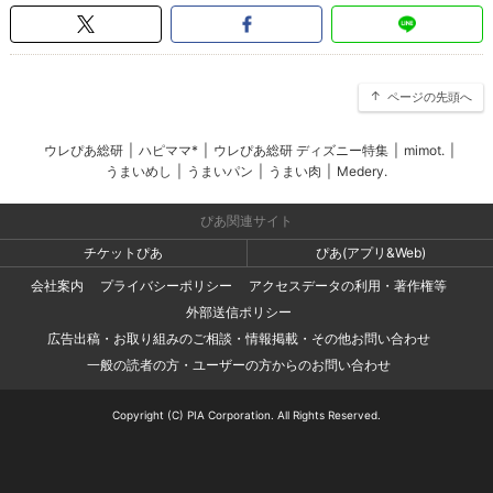
ページの先頭へ
ウレぴあ総研
|
ハピママ*
|
ウレぴあ総研 ディズニー特集
|
mimot.
|
うまいめし
|
うまいパン
|
うまい肉
|
Medery.
ぴあ関連サイト
チケットぴあ
ぴあ(アプリ&Web)
会社案内
プライバシーポリシー
アクセスデータの利用・著作権等
外部送信ポリシー
広告出稿・お取り組みのご相談・情報掲載・その他お問い合わせ
一般の読者の方・ユーザーの方からのお問い合わせ
Copyright (C) PIA Corporation. All Rights Reserved.