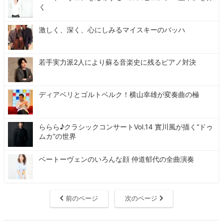
く
激しく、深く、心にしみるマイスキーのバッハ
若手実力派2人により蘇る音楽史に残るピアノ対決
ディアベリとゴルトベルク！横山幸雄が変奏曲の極
ららら♪クラシックコンサートVol.14 實川風が描く“ドゥ
ムカ”の世界
ベートーヴェンのいろんな顔 仲道郁代の全曲演奏
前のページ
次のページ