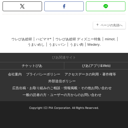
ページの先頭へ
ウレぴあ総研
|
ハピママ*
|
ウレぴあ総研 ディズニー特集
|
mimot.
|
うまいめし
|
うまいパン
|
うまい肉
|
Medery.
ぴあ関連サイト
チケットぴあ
ぴあ(アプリ&Web)
会社案内
プライバシーポリシー
アクセスデータの利用・著作権等
外部送信ポリシー
広告出稿・お取り組みのご相談・情報掲載・その他お問い合わせ
一般の読者の方・ユーザーの方からのお問い合わせ
Copyright (C) PIA Corporation. All Rights Reserved.