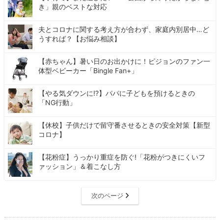
き」親のベストな対応
夫とコロナに関する考え方が合わず、家庭内別居中…ど
うすれば？【お悩み相談】
【赤ちゃん】暑い日のお出かけに！ピジョンのファン一
体型ベビーカー「Bingle Fan+」
【やる気ダウンに!?】パパに子どもを預けるときの
「NG行動」
【休校】子供だけで留守番させるときの安全対策【新型
コロナ】
【花粉症】うっかり重症を防ぐ!「花粉がつきにくいフ
ァッション」＆着こなし方
次のページ