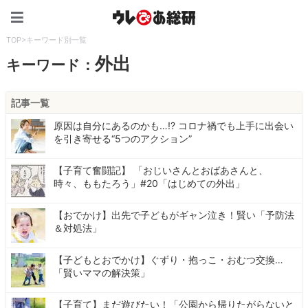
ウレぴあ総研（うれぴあ）
TOP
>
キーワード別一覧
外出
キーワード：
記事一覧
原因は自分にあるのかも…!? コロナ禍でも上手に出会い
を引き寄せる“5つのアクション”
【子育て奮闘記】 「おじいさんとおばあさんと、
時々、ももたろう」#20「はじめての外出」
【おでかけ】出先で子どもがギャン泣き！賢い「予防法
＆対処法」
【子どもとおでかけ】ぐずり・抱っこ・おむつ交換…
「賢いママの解決策」
【子育て】まだ遊びたい！「公園から帰りたがらないと