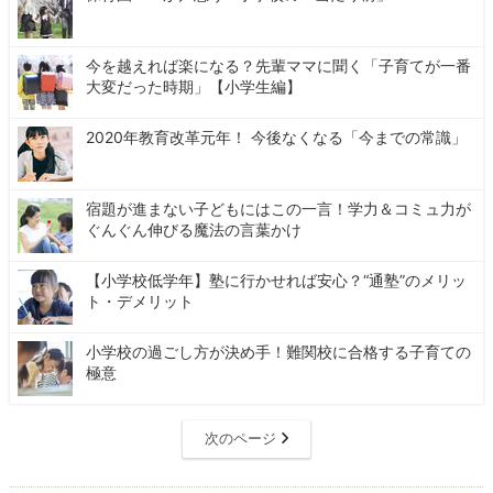
今を越えれば楽になる？先輩ママに聞く「子育てが一番
大変だった時期」【小学生編】
2020年教育改革元年！ 今後なくなる「今までの常識」
宿題が進まない子どもにはこの一言！学力＆コミュ力が
ぐんぐん伸びる魔法の言葉かけ
【小学校低学年】塾に行かせれば安心？“通塾”のメリッ
ト・デメリット
小学校の過ごし方が決め手！難関校に合格する子育ての
極意
次のページ