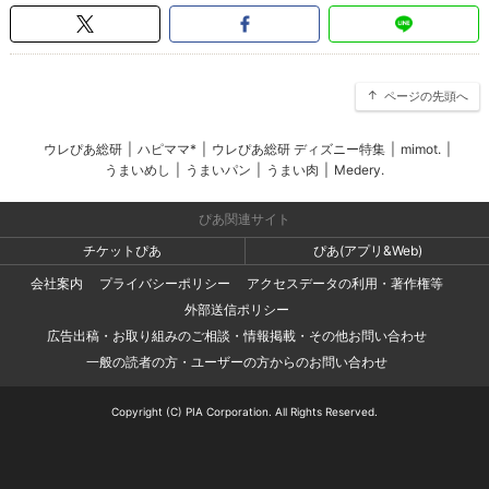
ページの先頭へ
ウレぴあ総研
|
ハピママ*
|
ウレぴあ総研 ディズニー特集
|
mimot.
|
うまいめし
|
うまいパン
|
うまい肉
|
Medery.
ぴあ関連サイト
チケットぴあ
ぴあ(アプリ&Web)
会社案内
プライバシーポリシー
アクセスデータの利用・著作権等
外部送信ポリシー
広告出稿・お取り組みのご相談・情報掲載・その他お問い合わせ
一般の読者の方・ユーザーの方からのお問い合わせ
Copyright (C) PIA Corporation. All Rights Reserved.