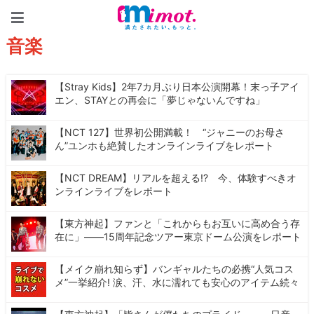
mimot.(ミモット)
音楽
【Stray Kids】2年7カ月ぶり日本公演開幕！末っ子アイ
エン、STAYとの再会に「夢じゃないんですね」
【NCT 127】世界初公開満載！ “ジャニーのお母さ
ん”ユンホも絶賛したオンラインライブをレポート
【NCT DREAM】リアルを超える!? 今、体験すべきオ
ンラインライブをレポート
【東方神起】ファンと「これからもお互いに高め合う存
在に」――15周年記念ツアー東京ドーム公演をレポート
【メイク崩れ知らず】バンギャルたちの必携“人気コス
メ”一挙紹介! 涙、汗、水に濡れても安心のアイテム続々