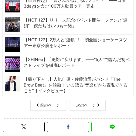
【東方神起】「皆さんが僕たちのプライド」――日産
3daysを含む100万人動員ツアー完走
【NCT 127】リリース記念イベント開催 ファンと“連
鎖”「僕たちはいつも一緒」
【NCT 127】2万人と“連鎖”！ 初全国ショーケースツ
アー東京公演をレポート
【SHINee】「絶対に戻ります」――“5人”で臨んだ初ベ
ストライブを徹底レポート
【撮り下ろし】人気俳優・佐藤流司がバンド「The
Brow Beat」を始動！ いま語る“音楽だから表現できる
こと”【インタビュー】
前のページ
次のページ