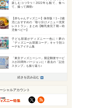
楽しむコツ5つ！2022年も観て、食べ
て、撮って満喫♪
【赤ちゃんディズニー】保存版！1～2歳
児におすすめの「取り分けメニュー充実
レストラン」まとめ【離乳食完了期～幼
児食ベビー】
子ども部屋がディズニー一色に！夢の
「ディズニーお部屋コーデ」キャラ別コ
ーデ＆アイテム集
「東京ディズニーシー」限定郵便サービ
スが20周年バージョンに！過去の「記念
スタンプ」も振り返り♪
続きを読み込む
ーシャルアカウント
X
RSS