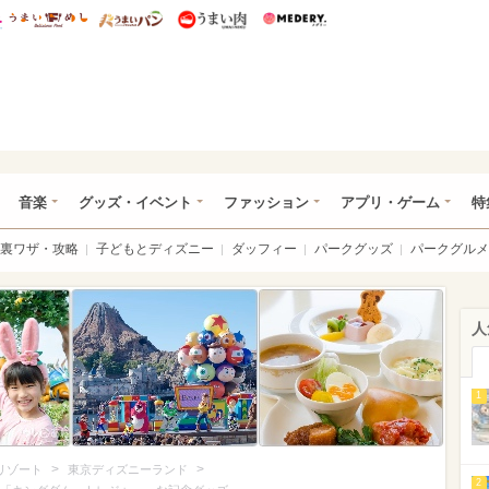
総研 ディズニー特集
mimot.
うまいめし
うまいパン
うまい肉
Medery.
ズニー特集 -ウレぴあ総研
音楽
グッズ・イベント
ファッション
アプリ・ゲーム
特
裏ワザ・攻略
子どもとディズニー
ダッフィー
パークグッズ
パークグルメ
人
1
>
>
リゾート
東京ディズニーランド
2