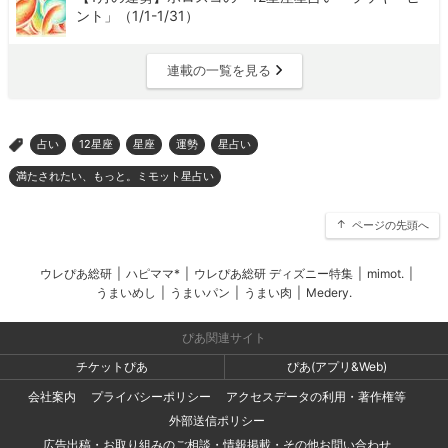
ント」（1/1-1/31）
連載の一覧を見る
占い
12星座
星座
運勢
星占い
>
満たされたい、もっと。ミモット星占い
ページの先頭へ
ウレぴあ総研
|
ハピママ*
|
ウレぴあ総研 ディズニー特集
|
mimot.
|
うまいめし
|
うまいパン
|
うまい肉
|
Medery.
ぴあ関連サイト
チケットぴあ
ぴあ(アプリ&Web)
会社案内
プライバシーポリシー
アクセスデータの利用・著作権等
外部送信ポリシー
広告出稿・お取り組みのご相談・情報掲載・その他お問い合わせ