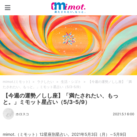
mimot.(ミモット)
mimot.(ミモット)
>
ラクしたい
>
生活・シゴト
>
【今週の運勢／しし座】「満
たされたい、もっと。」ミモット星占い（5/3-5/9）
【今週の運勢／しし座】「満たされたい、もっ
と。」ミモット星占い（5/3-5/9）
ホロスコ
2021.5.1 6:00
mimot.（ミモット）12星座別星占い。2021年5月3日（月）～5月9日