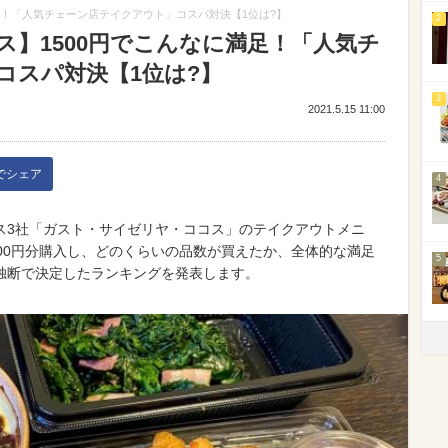
足！「人気チェーン店テイクアウト」コスパ対決【1位は?】
2
】1500円でこんなに満足！「人気チ
コスパ対決【1位は?】
3
2021.5.15 11:00
kでシェア
4
ス3社「ガスト・サイゼリヤ・ココス」のテイクアウトメニ
00円分購入し、どのくらいの品数が買えたか、全体的な満足
5
独断で決定したランキングを発表します。