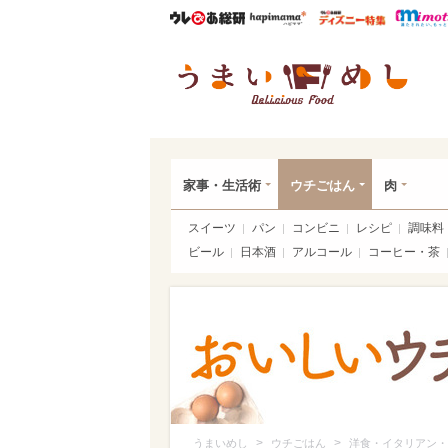
ウレぴあ総研
ハピママ*
ウレぴあ
うま
家事・生活術
ウチごはん
肉
スイーツ
パン
コンビニ
レシピ
調味料
ビール
日本酒
アルコール
コーヒー・茶
>
>
うまいめし
ウチごはん
洋食・イタリアン・