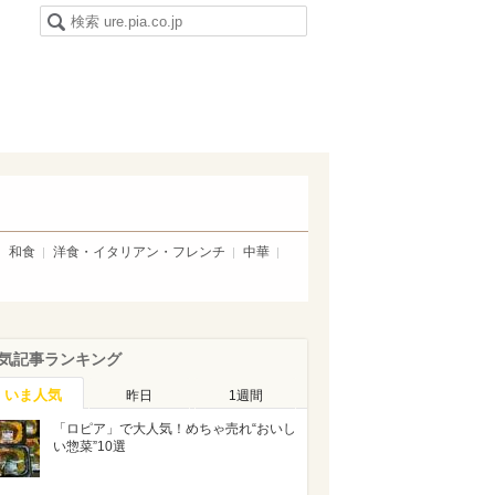
和食
洋食・イタリアン・フレンチ
中華
気記事ランキング
いま人気
昨日
1週間
「ロピア」で大人気！めちゃ売れ“おいし
い惣菜”10選