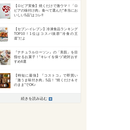
【ロピア実食】焼くだけで激ウマ！「ロ
ピアの味付け肉」食べて選んだ“本当にお
いしい5品”はコレ!!
【セブン-イレブン】冷凍食品ランキング
TOP10！1位はコスパ抜群“冷食の王
道”だよ
『ナチュラルローソン』の「美肌」を目
指せるお菓子！“キレイを保つ”絶対おす
すめ6選
【時短に最強】『コストコ』で即買い
「激うま味付き肉」5品！ “焼くだけ＆そ
のまま”でOK♪
続きを読み込む