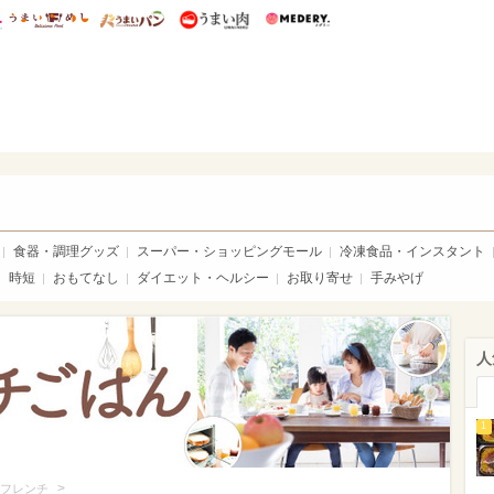
総研 ディズニー特集
mimot.
うまいめし
うまいパン
うまい肉
Medery.
いめし
食器・調理グッズ
スーパー・ショッピングモール
冷凍食品・インスタント
時短
おもてなし
ダイエット・ヘルシー
お取り寄せ
手みやげ
人
1
>
フレンチ