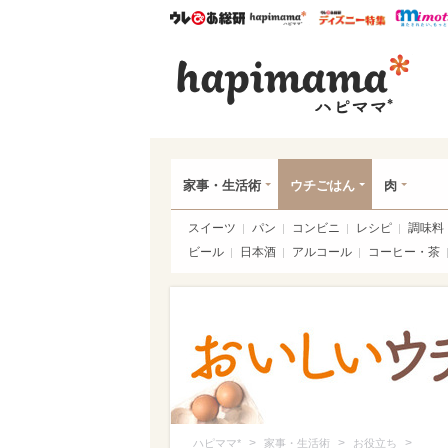
ウレぴあ総研
ハピママ*
ウレぴあ
ハピ
家事・生活術
ウチごはん
肉
スイーツ
パン
コンビニ
レシピ
調味料
ビール
日本酒
アルコール
コーヒー・茶
>
>
>
ハピママ*
家事・生活術
お役立ち