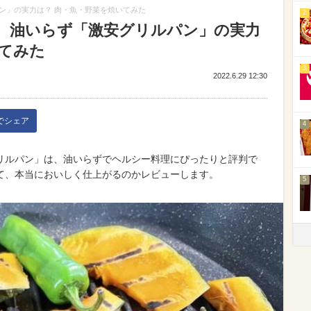
ン」の実力は？ 肉・魚・野菜を焼いてみた
2
、油いらず「激安グリルパン」の実力
いてみた
3
2022.6.29 12:30
kでシェア
4
グリルパン」は、油いらずでヘルシー料理にぴったりと評判で
て、本当においしく仕上がるのかレビューします。
5