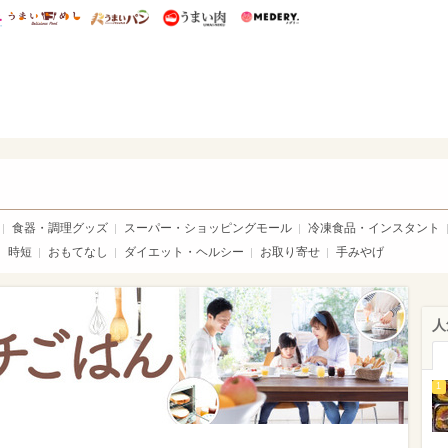
総研 ディズニー特集
mimot.
うまいめし
うまいパン
うまい肉
Medery.
ママ*
食器・調理グッズ
スーパー・ショッピングモール
冷凍食品・インスタント
時短
おもてなし
ダイエット・ヘルシー
お取り寄せ
手みやげ
人
1