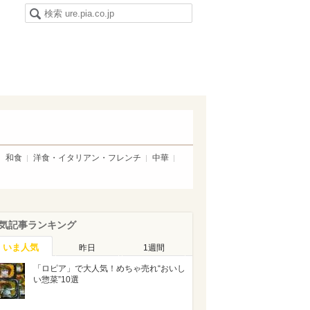
和食
洋食・イタリアン・フレンチ
中華
気記事ランキング
いま人気
昨日
1週間
「ロピア」で大人気！めちゃ売れ“おいし
い惣菜”10選