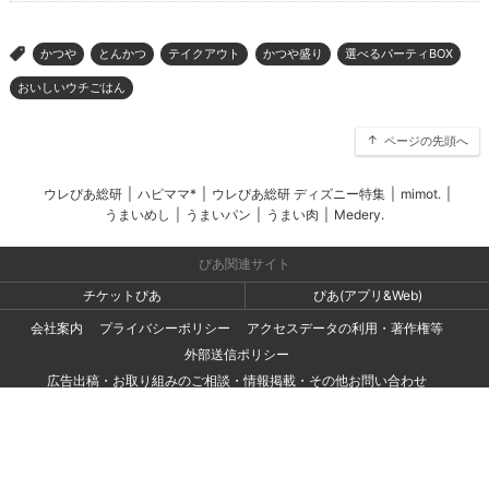
かつや
とんかつ
テイクアウト
かつや盛り
選べるパーティBOX
>
おいしいウチごはん
ページの先頭へ
ウレぴあ総研
|
ハピママ*
|
ウレぴあ総研 ディズニー特集
|
mimot.
|
うまいめし
|
うまいパン
|
うまい肉
|
Medery.
ぴあ関連サイト
チケットぴあ
ぴあ(アプリ&Web)
会社案内
プライバシーポリシー
アクセスデータの利用・著作権等
外部送信ポリシー
広告出稿・お取り組みのご相談・情報掲載・その他お問い合わせ
一般の読者の方・ユーザーの方からのお問い合わせ
Copyright (C) PIA Corporation. All Rights Reserved.