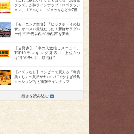
【これは欲しい】くじで当たる「鳥貴族
グッズ」が神ラインナップ！ロゴクッシ
ョン、リアルなミニジョッキなど全7種
【モーニング実食】「ビッグボーイの朝
食」がコスパ最強だった！新鮮サラダバ
ー付で1千円以内の“神内容”を実食
【吉野家】「中の人激推しメニュー」
TOP10ランキング発表！ 上位3つ
は“丼”の争いに、頂点は!?
【ハズレなし】コンビニで買える「鳥貴
族くじ」の賞品がヤバい！“でかすぎ焼鳥
クッション”など衝撃ラインナップ
続きを読み込む