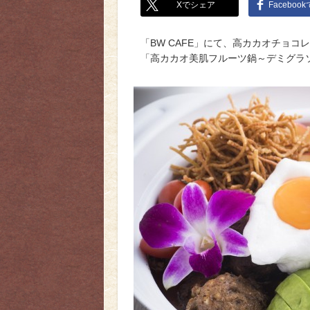
Xでシェア
Faceboo
「BW CAFE」にて、高カカオチョ
「高カカオ美肌フルーツ鍋～デミグラ