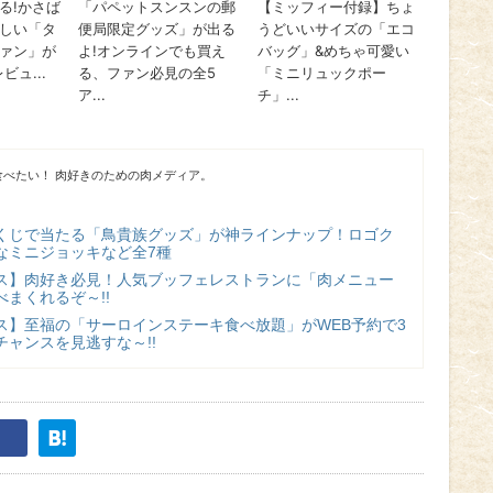
べたい！ 肉好きのための肉メディア。
くじで当たる「鳥貴族グッズ」が神ラインナップ！ロゴク
なミニジョッキなど全7種
ス】肉好き必見！人気ブッフェレストランに「肉メニュー
まくれるぞ～!!
ス】至福の「サーロインステーキ食べ放題」がWEB予約で3
ャンスを見逃すな～!!