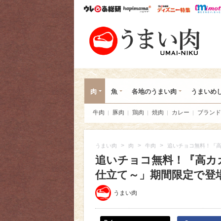
ウレぴあ総研
ハピママ*
ウレぴあ
うま
肉
魚
各地のうまい肉
うまいめ
牛肉
豚肉
鶏肉
焼肉
カレー
ブランド
>
>
>
うまい肉
肉
牛肉
追いチョコ無料！『
追いチョコ無料！『高カ
仕立て～」期間限定で登
うまい肉