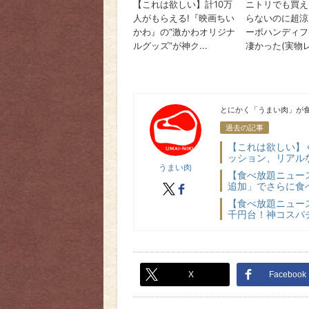
うまい肉
とにかく「うまい肉」が食
過去の記事
【これは欲しい】
ッション、リアル
うまい肉
【食べ放題ニュー
追加」でさらに食べ
X
facebook
【食べ放題ニュー
千円台！神コスパチ
X
Facebook