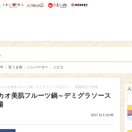
総研 ディズニー特集
mimot.
うまいめし
うまいパン
うまい肉
Medery.
い肉
し
牛
安うま肉
ハンバーガー
ジビエ
高カカオ美肌フルーツ鍋～デミグラソース仕立て～」期間限定で登場
人
カオ美肌フルーツ鍋～デミグラソース
場
1
2017.11.5 10:00
2