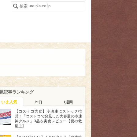
気記事ランキング
いま人気
昨日
1週間
【コストコ実食】冷凍庫にストック推
奨！「コストコで発見した大容量の冷凍
神グルメ」3品を実食レビュー【夏の救
世主】