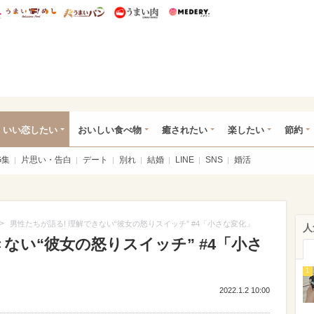
総研 ディズニー特集
mimot.
うまいめし
うまいパン
うまい肉
Medery.
ot.(ミモット)
いい恋したい
おいしい食べ物
癒されたい
楽したい
節約
G集
片思い・告白
デート
別れ
結婚
LINE
SNS
婚活
>
男性たちが語る! 理解できない“彼女の怒りスイッチ” #4「小さな変化」
人
きない“彼女の怒りスイッチ” #4「小さ
1
2022.1.2 10:00