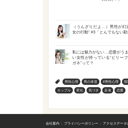
（うんざりだよ…）男性が幻
女の行動” #3「とんでもない
私には魅力がない…恋愛がう
い女性が持っている“ビリー
ガネ”って？
>
男性心理
男の本音
#男性心理
喧
カップル
変化
気づき
反省
恋愛
会社案内
プライバシーポリシー
アクセスデータ