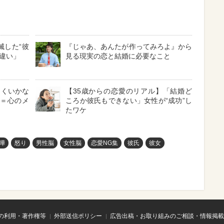
滅した“彼
『じゃあ、あんたが作ってみろよ』から
勘違い」
見る現実の恋と結婚に必要なこと
まくいかな
【35歳からの恋愛のリアル】「結婚ど
フ＝心のメ
ころか彼氏もできない」女性が“成功”し
たワケ
嘩
怒り
男性脳
女性脳
恋愛NG集
彼氏
彼女
の利用・著作権等
外部送信ポリシー
広告出稿・お取り組みのご相談・情報掲載