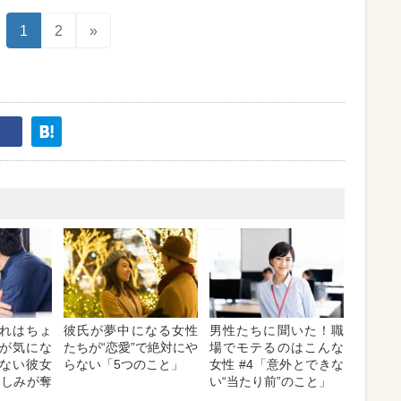
1
2
»
れはちょ
彼氏が夢中になる女性
男性たちに聞いた！職
が気にな
たちが“恋愛”で絶対にや
場でモテるのはこんな
ない彼女
らない「5つのこと」
女性 #4「意外とできな
楽しみが奪
い“当たり前”のこと」