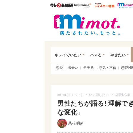
ウレぴあ総研
ハピママ*
ウレぴあ
mim
キレイでいたい
ハマる
やせたい
恋愛
出会い
モテる
浮気・不倫
恋愛N
>
>
mimot.(ミモット)
いい恋したい
恋愛NG集
男性たちが語る! 理解で
な変化」
菜花 明芽