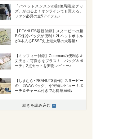
「パペットスンスンの郵便局限定グッ
ズ」が出るよ！オンラインでも買える、
ファン必見の全5アイテム♪
【PEANUTS最新付録】スヌーピーの超
BIG保冷バッグが便利！2Lペットボトル
が4本入るESSE史上最大級の大容量♪
【ミッフィー付録】Colemanの便利さ＆
丈夫さに可愛さをプラス！「バッグ＆ポ
ーチ」2点セットを実物レビュー♪
【しまむら×PEANUTS新作】スヌーピー
の「2WAYバッグ」を実物レビュー！ポ
ーチ＆チャーム付きでお得感満載♪
続きを読み込む