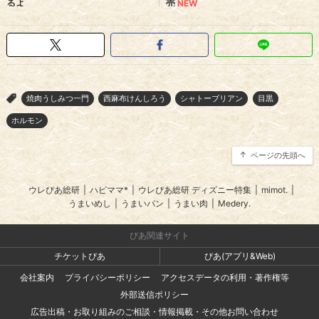
焼肉うしみつ一門
西麻布けんしろう
シャトーブリアン
目黒
>
ホルモン
ページの先頭へ
ウレぴあ総研
|
ハピママ*
|
ウレぴあ総研 ディズニー特集
|
mimot.
|
うまいめし
|
うまいパン
|
うまい肉
|
Medery.
ぴあ関連サイト
チケットぴあ
ぴあ(アプリ&Web)
会社案内
プライバシーポリシー
アクセスデータの利用・著作権等
外部送信ポリシー
広告出稿・お取り組みのご相談・情報掲載・その他お問い合わせ