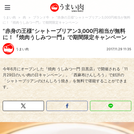
うまい肉
うまい肉
>
肉
>
ブランド牛
>
“赤身の王様”シャトーブリアン3,000円相当が無料
に！『焼肉うしみつ一門』で期間限定キャンペーン
“赤身の王様”シャトーブリアン3,000円相当が無料
に！『焼肉うしみつ一門』で期間限定キャンペーン
うまい肉
2017.11.29 11:35
今年6月にオープンした『焼肉 うしみつ一門 目黒店』で開催される「11
月29日のいい肉の日キャンペーン」。「西麻布けんしろう」で好評の
「シャトーブリアンのけんしろう焼き」を無料で堪能することができま
す。