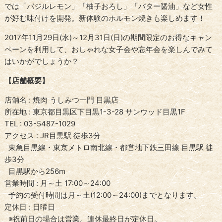
では「バジルレモン」「柚子おろし」「バター醤油」など女性
が好む味付けを開発。新体験のホルモン焼きも楽しめます！
2017年11月29日(水)～12月31日(日)の期間限定のお得なキャン
ペーンを利用して、おしゃれな女子会や忘年会を楽しんでみて
はいかがでしょうか？
【
店舗概要】
店舗名 : 焼肉 うしみつ一門 目黒店
所在地 : 東京都目黒区下目黒1-3-28 サンウッド目黒1F
TEL : 03-5487-1029
アクセス : JR目黒駅 徒歩3分
東急目黒線・東京メトロ南北線・都営地下鉄三田線 目黒駅 徒
歩3分
目黒駅から256m
営業時間 : 月～土 17:00～24:00
予約の受付時間は月～土(12:00～24:00)までとなります。
定休日 : 日曜日
※祝前日の場合は営業。連休最終日が定休日。