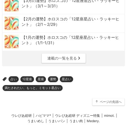
【3月の運勢】ホロスコの「12星座星占い・ラッキーヒ
ント」（3/1～3/31）
【2月の運勢】ホロスコの「12星座星占い・ラッキーヒ
ント」（2/1～2/29）
【1月の運勢】ホロスコの「12星座星占い・ラッキーヒ
ント」（1/1-1/31）
連載の一覧を見る
占い
12星座
星座
運勢
星占い
>
満たされたい、もっと。ミモット星占い
ページの先頭へ
ウレぴあ総研
|
ハピママ*
|
ウレぴあ総研 ディズニー特集
|
mimot.
|
うまいめし
|
うまいパン
|
うまい肉
|
Medery.