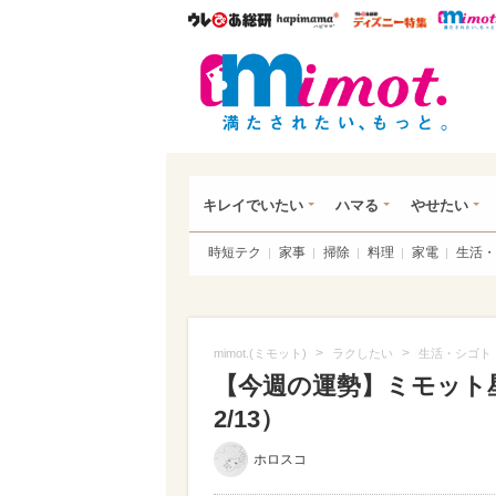
ウレぴあ総研
ハピママ*
ウレぴあ
mim
キレイでいたい
ハマる
やせたい
時短テク
家事
掃除
料理
家電
生活・
>
>
mimot.(ミモット)
ラクしたい
生活・シゴト
【今週の運勢】ミモット星
2/13）
ホロスコ