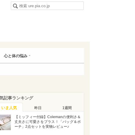
心と体の悩み
気記事ランキング
いま人気
昨日
1週間
【ミッフィー付録】Colemanの便利さ＆
丈夫さに可愛さをプラス！「バッグ＆ポ
ーチ」2点セットを実物レビュー♪