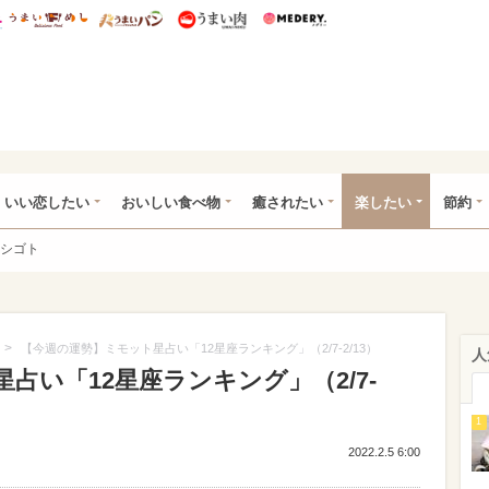
総研 ディズニー特集
mimot.
うまいめし
うまいパン
うまい肉
Medery.
ot.(ミモット)
いい恋したい
おいしい食べ物
癒されたい
楽したい
節約
シゴト
>
【今週の運勢】ミモット星占い「12星座ランキング」（2/7-2/13）
人
占い「12星座ランキング」（2/7-
1
2022.2.5 6:00