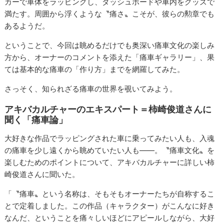
カーで車体をラッピングし、ダッシュボードや車内をグッズで
満たす。周囲から浮くような〝痛さ〟こそが、彼らの勲章でも
あるようだ。
ということで、今回は眺めるだけでも奥深い痛車文化の楽しみ
方から、オーナーのコメントを添えた「痛車ギャラリー」、果
ては基本的な痛車の「作り方」までを網羅してみた。
さっそく、知られざる痛車の世界を覗いてみよう。
アキバカルチャーのエキスパート＝柿崎俊道さんに
聞く「痛車論」
大好きな作品でラッピングされた車に乗ってみたい人も、入魂
の痛車を少し遠くから眺めていたい人も――。〝痛車文化〟を
楽しむためのポイントについて、アキバカルチャーに詳しい柿
崎俊道さんに聞いた。
「〝痛車〟という名称は、そもそもオーナーたちが自称するこ
とで定着しました。この作品（キャラクター）がこんなに好き
なんだ、ということを痛々しいほどにアピールしながら、大好