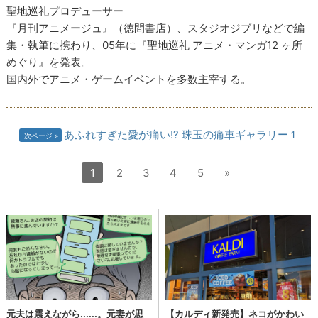
聖地巡礼プロデューサー
『月刊アニメージュ』（徳間書店）、スタジオジブリなどで編
集・執筆に携わり、05年に『聖地巡礼 アニメ・マンガ12 ヶ所
めぐり』を発表。
国内外でアニメ・ゲームイベントを多数主宰する。
あふれすぎた愛が痛い!? 珠玉の痛車ギャラリー１
次ページ
1
2
3
4
5
»