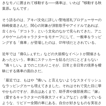
きなモノに囲まれて移動する――痛車は、いわば〝移動する秋
葉原〟なんです」
そう語るのは、アキバ文化に詳しい聖地巡礼プロデューサーの
柿崎俊道さんだ。関心の対象が演歌歌手やアイドルであれば、
古くから「デコトラ」という文化のなかで見られてきた。アニ
メやゲームのキャラクターをモチーフにして、一般車をラッピ
ングする「痛車」が登場したのは、01年頃だとされている。
近年では『痛Gふぇすた』などの大規模なイベントが開催さも
あったという。車体にステッカーを貼るだけにとどまらない
〝痛々しい〟までのこだわりこそが、日常と非日常の境界を曖
昧にする痛車の面白さだ。
「最近では、もはや〝痛い〟と言えないようなスタイリッシュ
なラッピングカーも増えてきました。それはそれで見た目に華
やかものですが、原点はあくまで、助手席や後部座席に『嫁』
（愛するキャラクターの等身大フィギュアなど）が乗っている
ような、リビドー全開の車にある。自分が好きなものを実在さ