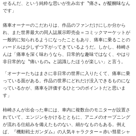
せるんだ、という純粋な思いが生み出す〝痛さ〟が醍醐味なん
です」
痛車オーナーのこだわりは、作品のファンだけにしか分から
れ、また世界最大の同人誌展示即売会＝コミックマーケットが
一般的に知られるようになったこともあり、痛車に乗ることの
ハードルは少しずつ下がってきているようだ。しかし、柿崎さ
んは「痛車を深く味わうなら、日常的な趣味ではなく、やはり
非日常的な〝痛いもの〟と認識したほうが楽しい」と言う。
「オーナーたちはまさに非日常の世界に入りたくて、痛車に乗
っている面がある。作品の世界にどれだけ没入できるものにな
っているかが、痛車を評価するひとつのポイントだと思いま
す」
柿崎さんが出会った車には、車内に複数台のモニターが設置さ
れていて、エンジンをかけるとともに、アニメのオープニング
が流れる仕組みを備えたものない、細かなものもある。例え
ば、『機動戦士ガンダム』の人気キャラクター＝赤い彗星シャ