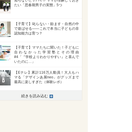
知らないとヤバイ!? ママが理解しておき
たい「思春期男子の実態」5つ
【子育て】叱らない・励ます・自然の中
で遊ばせる――これで本当に子どもの非
認知能力は育つ？
【子育て】ママたちに聞いた！子どもに
合わなかった学習塾とその理由
#4「『学校よりわかりやすい』と喜んで
いたのに…」
【Eテレ】累計116万人動員！大人もハ
マる「デザインあ展neo」がグッズまで
最高に楽しすぎた（体験レポ）
続きを読み込む