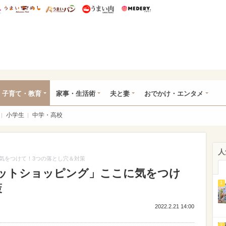
総研 ディズニー特集
mimot.
うまいめし
うまいパン
うまい肉
Medery.
ママ*
子育て・教育
家事・生活術
夫と妻
おでかけ・エンタメ
小学生
中学・高校
人
気をつけて！3つの落とし穴＆対策
ットショッピング」ここに気をつけ
1
策
2022.2.21 14:00
2