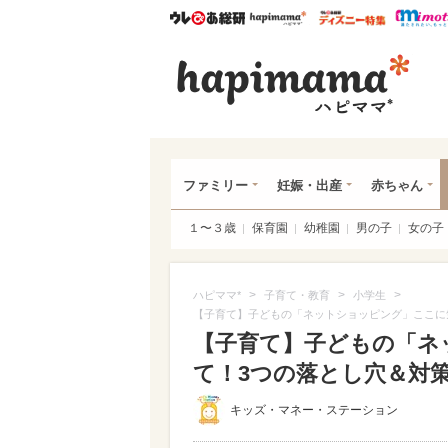
ウレぴあ総研
ハピママ*
ウレぴあ
ハピ
ファミリー
妊娠・出産
赤ちゃん
１〜３歳
保育園
幼稚園
男の子
女の子
>
>
>
ハピママ*
子育て・教育
小学生
【子育て】子どもの「ネットショッピング」ここに
【子育て】子どもの「ネ
て！3つの落とし穴＆対
キッズ・マネー・ステーション