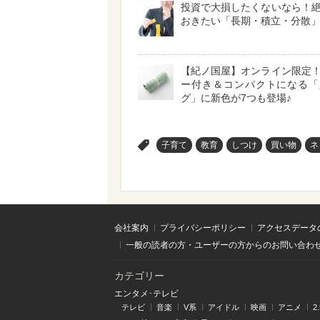
投資で大損したくないなら！
おきたい「長期・積立・分散
【紀ノ国屋】オンライン限定
ー付き＆コンパクトになる「
グ」に新色が7つも登場♪
>
子育て
教育
しつけ
買い物
ネ
会社案内
プライバシーポリシー
アクセスデータ
一般の読者の方・ユーザーの方からのお問い合わ
カテゴリー
エンタメ･テレビ
テレビ
音楽
V系
アイドル
映画
アニメ
2