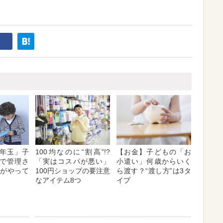
年玉」子
100均なのに“割高”!?
【お金】子どもの「お
で管理さ
「実はコスパが悪い」
小遣い」何歳からいく
Pがやって
100円ショップの要注意
ら渡す？“渡し方”は3タ
なアイテム8つ
イプ