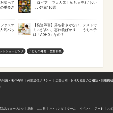
絶対知って
「ロピア」で大人気！めちゃ売れ“おい
」の重要さ
しい惣菜”10選
！ファスナ
【発達障害】落ち着きがない、テストで
人気バッ
ミスが多い、忘れ物ばかり――うちの子
は「ADHD」なの？
ットショッピング
子どもの知育・教育特集
の利用・著作権等
外部送信ポリシー
広告出稿・お取り組みのご相談・情報掲載
せ
.5次元ミュージカル
演劇
ニコ動
本・マンガ
ゲーム
イベント
アート
スポ