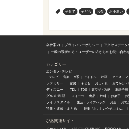
>
子育て
子ども
お金
お小遣い
会社案内
プライバシーポリシー
アクセスデータ
一般の読者の方・ユーザーの方からのお問い合わ
カテゴリー
エンタメ･テレビ
テレビ
音楽
V系
アイドル
映画
アニメ
2
ファミリー
家庭
子ども
おしゃれ
おでかけ・
ディズニー
TDL
TDS
裏ワザ・攻略
混雑予想
グルメ･料理
スイーツ
食品
飲料
お菓子
お
ライフスタイル
生活・ライフハック
お金
おで
特集
・
連載
・
まとめ
特集『おいしいウチごはん』
ぴあ関連サイト