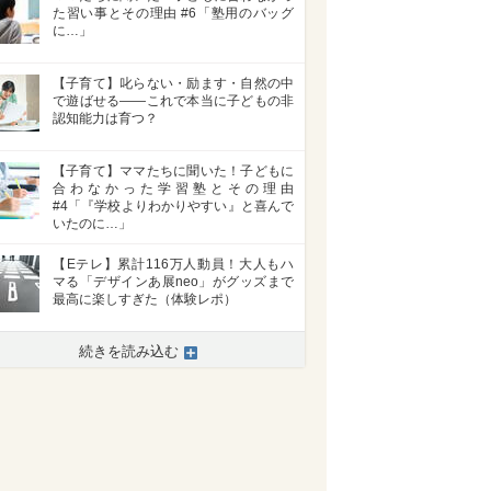
た習い事とその理由 #6「塾用のバッグ
に…」
【子育て】叱らない・励ます・自然の中
で遊ばせる――これで本当に子どもの非
認知能力は育つ？
【子育て】ママたちに聞いた！子どもに
合わなかった学習塾とその理由
#4「『学校よりわかりやすい』と喜んで
いたのに…」
【Eテレ】累計116万人動員！大人もハ
マる「デザインあ展neo」がグッズまで
最高に楽しすぎた（体験レポ）
続きを読み込む