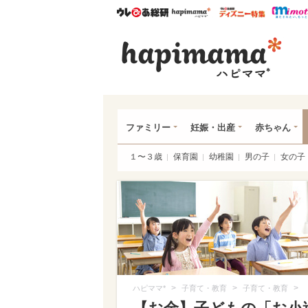
ウレぴあ総研
ハピママ*
ウレぴあ
ハピ
ファミリー
妊娠・出産
赤ちゃん
１〜３歳
保育園
幼稚園
男の子
女の子
>
>
>
ハピママ*
子育て・教育
子育て・教育