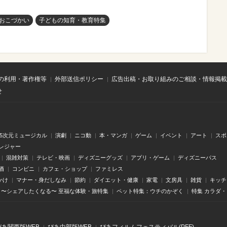
おこづかい
子どもの知育・教育特集
の利用・著作権等
外部送信ポリシー
広告出稿・お取り組みのご相談・情報掲載
せ
.5次元ミュージカル
演劇
ニコ動
本・マンガ
ゲーム
イベント
アート
スポ
レジャー
混雑対策
テレビ・映画
ディズニーグッズ
アプリ・ゲーム
ディズニーパス
酒
コンビニ
カフェ・ショップ
ファミレス
かけ
マナー・身だしなみ
節約
ダイエット・健康
家電
文房具
雑貨
キッチ
〜シェアしたくなる〜 至福な体験・旅特集
ペット特集：ウチのかぞく
特集 カラダ