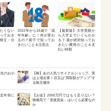
たくない
2022年から18歳で「成
【最新版】大学受験か
っておき
年年齢」に！何が変わ
ら入学までいくらかか
積立・分
るの？親子で知ってお
る？ 親が絶対知ってお
きたいこと＆注意点
きたい費用のこと＆支
払い時期
高生のお小
【株】あの人気リサイクルショップ、実
ツ
は上場企業！目玉は“買取額がアップ”す
る株主優待
！定年前に
【お金】2000万円ではもう足りない？
物価高で「老後資金」はいくら必要なの
か