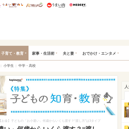
総研 ディズニー特集
mimot.
うまいめし
うまいパン
うまい肉
Medery.
ママ*
子育て・教育
家事・生活術
夫と妻
おでかけ・エンタメ
小学生
中学・高校
人
1
【お金】子どもの「お小遣い」何歳からいくら渡す？“渡し方”は3タイプ
2